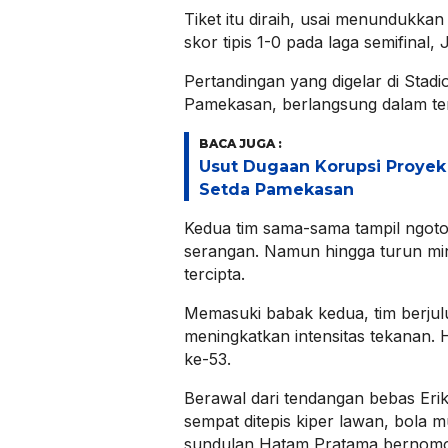
Tiket itu diraih, usai menundukka
skor tipis 1-0 pada laga semifinal
Pertandingan yang digelar di Stad
Pamekasan, berlangsung dalam tens
BACA JUGA :
Usut Dugaan Korupsi Proyek 
Setda Pamekasan
Kedua tim sama-sama tampil ngotot d
serangan. Namun hingga turun mi
tercipta.
Memasuki babak kedua, tim berju
meningkatkan intensitas tekanan. H
ke-53.
Berawal dari tendangan bebas Eri
sempat ditepis kiper lawan, bola 
sundulan Hatam Pratama bernomo