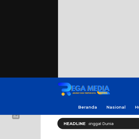
Beranda
Nasional
H
 Soleh ‘No Viral No Justice’ Meninggal Dunia
HEADLINE
Polres Sa