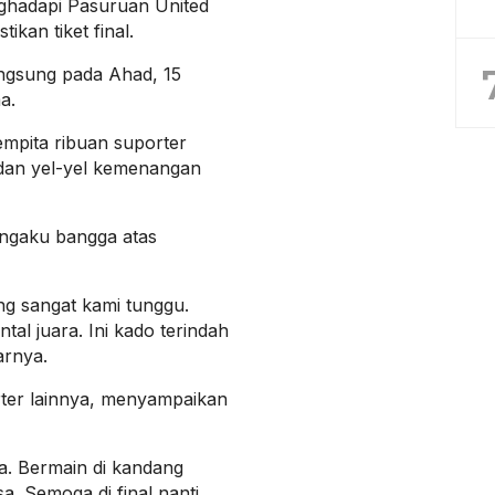
nghadapi Pasuruan United
kan tiket final.
ngsung pada Ahad, 15
a.
mpita ribuan suporter
 dan yel-yel kemenangan
engaku bangga atas
ng sangat kami tunggu.
l juara. Ini kado terindah
arnya.
orter lainnya, menyampaikan
a. Bermain di kandang
a. Semoga di final nanti