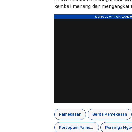
kembali menang dan mengangkat t
Pamekasan
Berita Pamekasan
Persepam Pamekasan
Persinga Nga