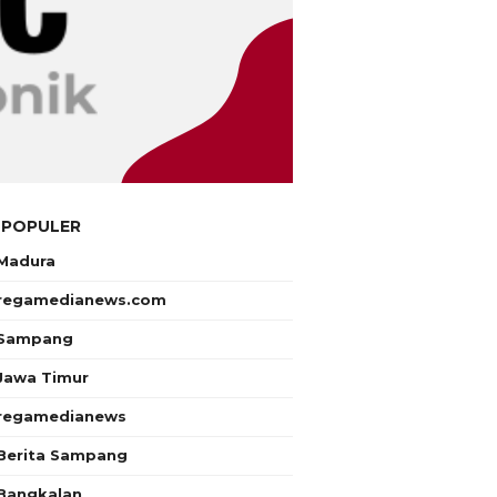
 POPULER
Madura
regamedianews.com
Sampang
Jawa Timur
regamedianews
Berita Sampang
Bangkalan