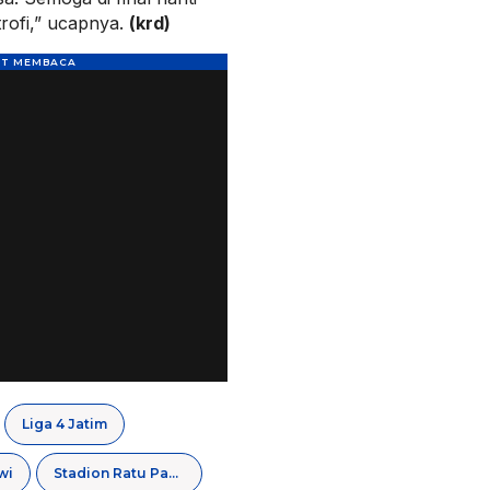
rofi,” ucapnya.
(krd)
Liga 4 Jatim
wi
Stadion Ratu Pamelingan