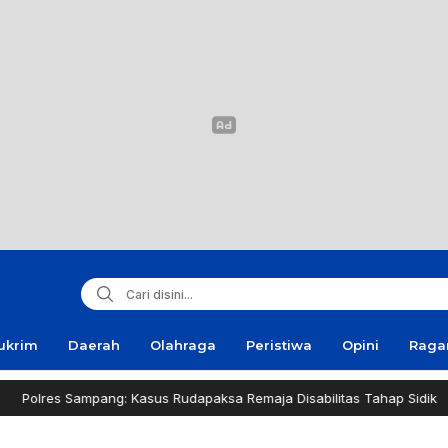
ukrim
Daerah
Olahraga
Peristiwa
Opini
Rag
mpang: Kasus Rudapaksa Remaja Disabilitas Tahap Sidik