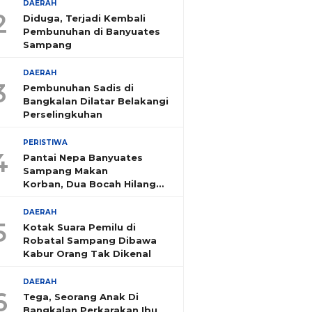
DAERAH
2
Diduga, Terjadi Kembali
Pembunuhan di Banyuates
Sampang
DAERAH
3
Pembunuhan Sadis di
Bangkalan Dilatar Belakangi
Perselingkuhan
PERISTIWA
4
Pantai Nepa Banyuates
Sampang Makan
Korban, Dua Bocah Hilang
Tenggelam
DAERAH
5
Kotak Suara Pemilu di
Robatal Sampang Dibawa
Kabur Orang Tak Dikenal
DAERAH
6
Tega, Seorang Anak Di
Bangkalan Perkarakan Ibu