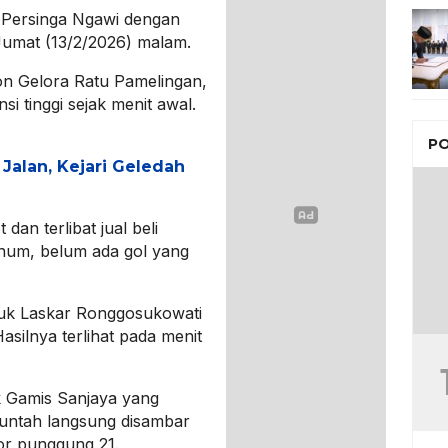
n Persinga Ngawi dengan
, Jumat (13/2/2026) malam.
ion Gelora Ratu Pamelingan,
i tinggi sejak menit awal.
PO
Jalan, Kejari Geledah
an terlibat jual beli
num, belum ada gol yang
luk Laskar Ronggosukowati
asilnya terlihat pada menit
k Gamis Sanjaya yang
muntah langsung disambar
r punggung 21.