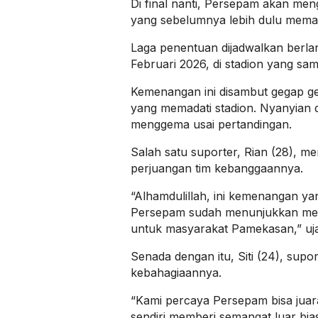
Di final nanti, Persepam akan me
yang sebelumnya lebih dulu memasti
Laga penentuan dijadwalkan berla
Februari 2026, di stadion yang sam
Kemenangan ini disambut gegap ge
yang memadati stadion. Nyanyian
menggema usai pertandingan.
Salah satu suporter, Rian (28), m
perjuangan tim kebanggaannya.
“Alhamdulillah, ini kemenangan ya
Persepam sudah menunjukkan menta
untuk masyarakat Pamekasan,” uj
Senada dengan itu, Siti (24), sup
kebahagiaannya.
“Kami percaya Persepam bisa juar
sendiri memberi semangat luar bias