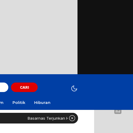
CARI
am
Politik
Hiburan
Basarnas Terjunkan Helikopter Sisir Bangkai KMP Mutiara Sentosa II