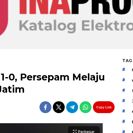
TAG
#
 1-0, Persepam Melaju
#
 Jatim
#
#
Copy Link
#
#
#
Perbesar