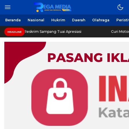
Beranda
Nasional
Hukrim
Daerah
Olahraga
Perist
Reskrim Sampang Tuai Apresiasi
Curi Motor! Dua Warga
HEADLINE