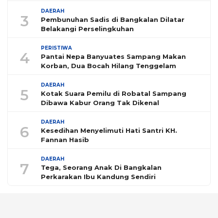
DAERAH
3
Pembunuhan Sadis di Bangkalan Dilatar
Belakangi Perselingkuhan
PERISTIWA
4
Pantai Nepa Banyuates Sampang Makan
Korban, Dua Bocah Hilang Tenggelam
DAERAH
5
Kotak Suara Pemilu di Robatal Sampang
Dibawa Kabur Orang Tak Dikenal
DAERAH
6
Kesedihan Menyelimuti Hati Santri KH.
Fannan Hasib
DAERAH
7
Tega, Seorang Anak Di Bangkalan
Perkarakan Ibu Kandung Sendiri