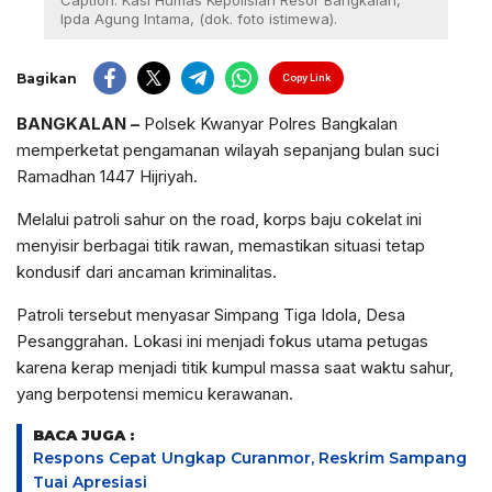
Caption: Kasi Humas Kepolisian Resor Bangkalan,
Ipda Agung Intama, (dok. foto istimewa).
Bagikan
Copy Link
BANGKALAN –
Polsek Kwanyar Polres Bangkalan
memperketat pengamanan wilayah sepanjang bulan suci
Ramadhan 1447 Hijriyah.
Melalui patroli sahur on the road, korps baju cokelat ini
menyisir berbagai titik rawan, memastikan situasi tetap
kondusif dari ancaman kriminalitas.
Patroli tersebut menyasar Simpang Tiga Idola, Desa
Pesanggrahan. Lokasi ini menjadi fokus utama petugas
karena kerap menjadi titik kumpul massa saat waktu sahur,
yang berpotensi memicu kerawanan.
BACA JUGA :
Respons Cepat Ungkap Curanmor, Reskrim Sampang
Tuai Apresiasi