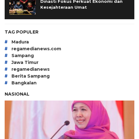
Dinasti Fokus Perkuat Ekonomi dan
Kesejahteraan Umat
TAG POPULER
#
Madura
#
regamedianews.com
#
Sampang
#
Jawa Timur
#
regamedianews
#
Berita Sampang
#
Bangkalan
NASIONAL