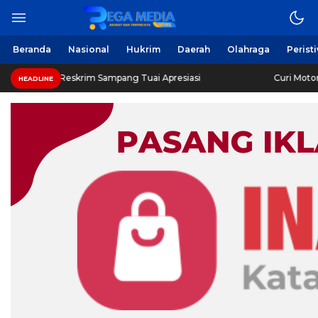
Beranda
Nasional
Hukrim
Daerah
Olahraga
Perist
Reskrim Sampang Tuai Apresiasi
Curi Motor! Dua Warga
HEADLINE