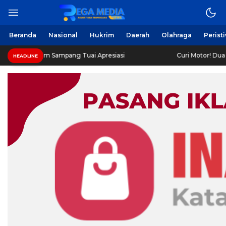
Beranda
Nasional
Hukrim
Daerah
Olahraga
Perist
im Sampang Tuai Apresiasi
Curi Motor! Dua Warga Batup
HEADLINE