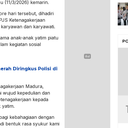
 (11/3/2026) kemarin.
e hari tersebut, dihadiri
PJS Ketenagakerjaan
a karyawan dan karyawati.
ama anak-anak yatim piatu
PO
am kegiatan sosial
erah Diringkus Polisi di
agakerjaan Madura,
ni wujud kepedulian dan
etenagakerjaan kepada
 yatim.
erbagi kebahagiaan dengan
jadi bentuk rasa syukur kami