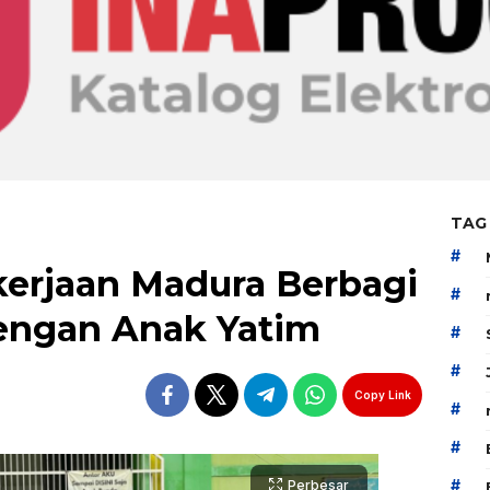
TAG
#
erjaan Madura Berbagi
#
engan Anak Yatim
#
#
Copy Link
#
#
#
Perbesar