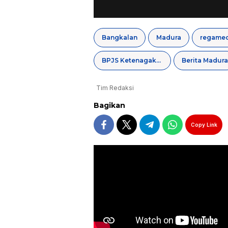
Bangkalan
Madura
BPJS Ketenagakerjaan Madura
Berita Madura
Tim Redaksi
Bagikan
Copy Link