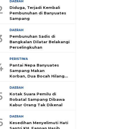
DAERAH
2
Diduga, Terjadi Kembali
Pembunuhan di Banyuates
Sampang
DAERAH
3
Pembunuhan Sadis di
Bangkalan Dilatar Belakangi
Perselingkuhan
PERISTIWA
4
Pantai Nepa Banyuates
Sampang Makan
Korban, Dua Bocah Hilang
Tenggelam
DAERAH
5
Kotak Suara Pemilu di
Robatal Sampang Dibawa
Kabur Orang Tak Dikenal
DAERAH
6
Kesedihan Menyelimuti Hati
Santri KH. Fannan Hasib