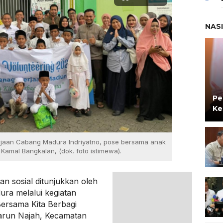
NAS
Pe
Ke
rjaan Cabang Madura Indriyatno, pose bersama anak
Kamal Bangkalan, (dok. foto istimewa).
n sosial ditunjukkan oleh
ura melalui kegiatan
Bersama Kita Berbagi
Darun Najah, Kecamatan