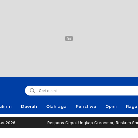
ukrim
Daerah
Olahraga
Peristiwa
Opini
Rag
Respons Cepat Ungkap Curanmor, Reskrim Sampang Tuai Apr