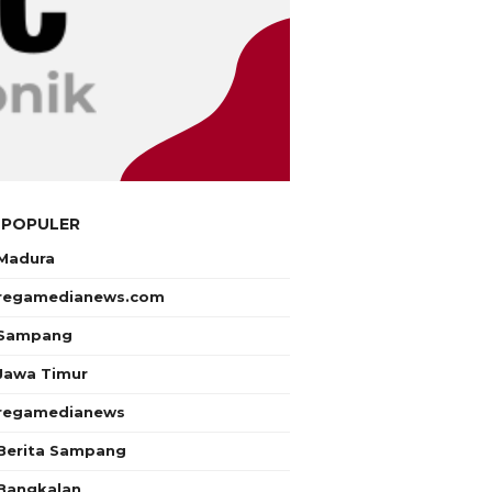
 POPULER
Madura
regamedianews.com
Sampang
Jawa Timur
regamedianews
Berita Sampang
Bangkalan