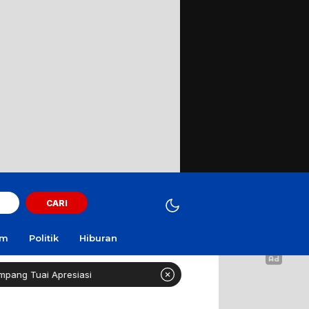
CARI
am
Politik
Hiburan
esiasi
Curi Motor! Dua Warga Batuporo Sampang Dibui