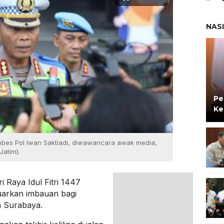
NAS
Pe
Ke
ombes Pol Iwan Saktiadi, diwawancara awak media,
Jatim).
 Raya Idul Fitri 1447
uarkan imbauan bagi
a Surabaya.