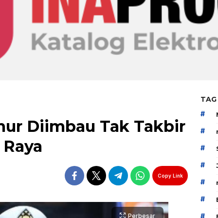
TAG
#
ur Diimbau Tak Takbir
#
n Raya
#
#
Copy Link
#
#
#
Perbesar