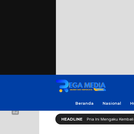
Beranda
Nasional
H
irespon Cepat Bupati Sampang, Pria Ini Mengaku Kembali Bergairah S
HEADLINE