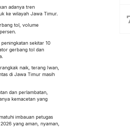
pkan adanya tren
uk ke wilayah Jawa Timur.
rbang tol, volume
 persen.
peningkatan sekitar 10
kator gerbang tol dan
a.
angkak naik, terang Iwan,
intas di Jawa Timur masih
datan dan perlambatan,
adanya kemacetan yang
matuhi imbauan petugas
n 2026 yang aman, nyaman,