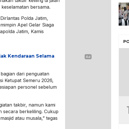
kan takbir keliling di jalan
n keselamatan bersama.
Dirlantas Polda Jatim,
emimpin Apel Gelar Siaga
apolda Jatim, Kamis
PO
jak Kendaraan Selama
 bagian dari penguatan
i Ketupat Semeru 2026,
kesiapan personel sebelum
egiatan takbir, namun kami
 secara berkeliling. Cukup
 masjid atau musala,” tegas