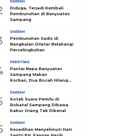
DAERAH
2
Diduga, Terjadi Kembali
Pembunuhan di Banyuates
Sampang
DAERAH
3
Pembunuhan Sadis di
Bangkalan Dilatar Belakangi
Perselingkuhan
PERISTIWA
4
Pantai Nepa Banyuates
Sampang Makan
Korban, Dua Bocah Hilang
Tenggelam
DAERAH
5
Kotak Suara Pemilu di
Robatal Sampang Dibawa
Kabur Orang Tak Dikenal
DAERAH
6
Kesedihan Menyelimuti Hati
Santri KH. Fannan Hasib