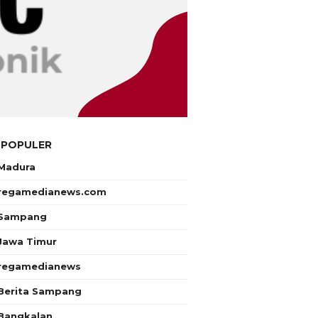
 POPULER
Madura
regamedianews.com
Sampang
Jawa Timur
regamedianews
Berita Sampang
Bangkalan