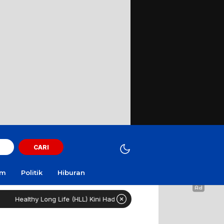
CARI
am
Politik
Hiburan
Long Life (HLL) Kini Hadir di Surabaya Dengan Fasilitas Lengkap dan C