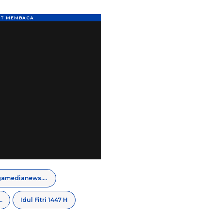
regamedianews.com
 Polda Jatim
Idul Fitri 1447 H