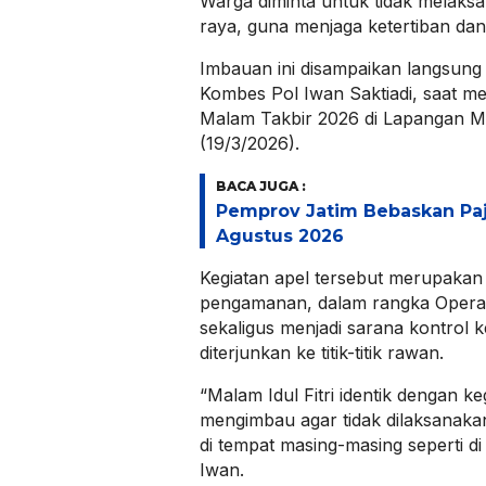
Warga diminta untuk tidak melaksana
raya, guna menjaga ketertiban da
Imbauan ini disampaikan langsung 
Kombes Pol Iwan Saktiadi, saat m
Malam Takbir 2026 di Lapangan M
(19/3/2026).
BACA JUGA :
Pemprov Jatim Bebaskan Pa
Agustus 2026
Kegiatan apel tersebut merupakan
pengamanan, dalam rangka Operas
sekaligus menjadi sarana kontrol 
diterjunkan ke titik-titik rawan.
“Malam Idul Fitri identik dengan k
mengimbau agar tidak dilaksanakan
di tempat masing-masing seperti di
Iwan.