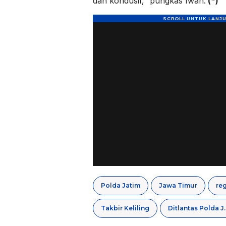
dan kondusif,” pungkas Iwan.
(*)
Polda Jatim
Jawa Timur
Takbir Keliling
Ditlantas