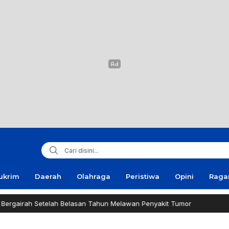
ukrim
Daerah
Olahraga
Peristiwa
Opini
Rag
etelah Belasan Tahun Melawan Penyakit Tumor
Healthy 