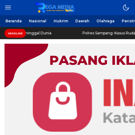
Beranda
Nasional
Hukrim
Daerah
Olahraga
Perist
 Meninggal Dunia
Polres Sampang: Kasus Rudapaksa Remaja 
HEADLINE