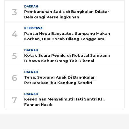
DAERAH
3
Pembunuhan Sadis di Bangkalan Dilatar
Belakangi Perselingkuhan
PERISTIWA
4
Pantai Nepa Banyuates Sampang Makan
Korban, Dua Bocah Hilang Tenggelam
DAERAH
5
Kotak Suara Pemilu di Robatal Sampang
Dibawa Kabur Orang Tak Dikenal
DAERAH
6
Tega, Seorang Anak Di Bangkalan
Perkarakan Ibu Kandung Sendiri
DAERAH
7
Kesedihan Menyelimuti Hati Santri KH.
Fannan Hasib