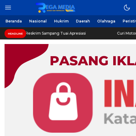
Beranda
Nasional
Hukrim
Daerah
Olahraga
Perist
 Reskrim Sampang Tuai Apresiasi
Curi Motor! Dua Warga
HEADLINE