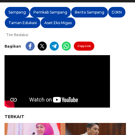
Sampang
Pemkab Sampang
Berita Sampang
DJKN
Taman Edukasi
Aset Eks Migas
Tim Redaksi
Bagikan
Copy Link
TERKAIT