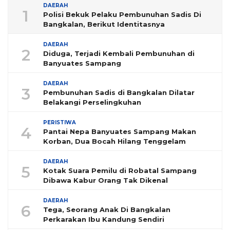
DAERAH
1
Polisi Bekuk Pelaku Pembunuhan Sadis Di
Bangkalan, Berikut Identitasnya
DAERAH
2
Diduga, Terjadi Kembali Pembunuhan di
Banyuates Sampang
DAERAH
3
Pembunuhan Sadis di Bangkalan Dilatar
Belakangi Perselingkuhan
PERISTIWA
4
Pantai Nepa Banyuates Sampang Makan
Korban, Dua Bocah Hilang Tenggelam
DAERAH
5
Kotak Suara Pemilu di Robatal Sampang
Dibawa Kabur Orang Tak Dikenal
DAERAH
6
Tega, Seorang Anak Di Bangkalan
Perkarakan Ibu Kandung Sendiri