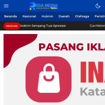
Beranda
Nasional
Hukrim
Daerah
Olahraga
Perist
Reskrim Sampang Tuai Apresiasi
Curi Motor! Dua Warga
HEADLINE