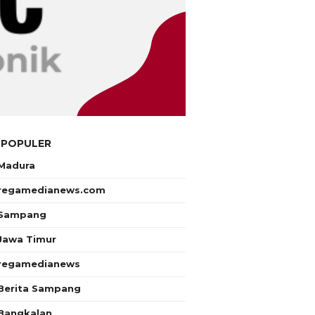
 POPULER
Madura
regamedianews.com
Sampang
Jawa Timur
regamedianews
Berita Sampang
Bangkalan