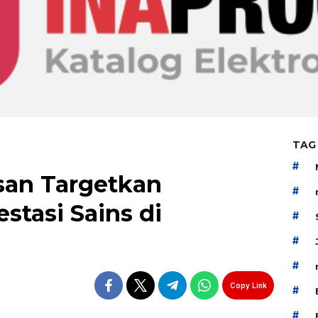
TAG
#
san Targetkan
#
stasi Sains di
#
#
#
Copy Link
#
#