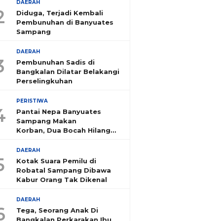
DAERAH
2
Diduga, Terjadi Kembali
Pembunuhan di Banyuates
Sampang
DAERAH
3
Pembunuhan Sadis di
Bangkalan Dilatar Belakangi
Perselingkuhan
PERISTIWA
4
Pantai Nepa Banyuates
Sampang Makan
Korban, Dua Bocah Hilang
Tenggelam
DAERAH
5
Kotak Suara Pemilu di
Robatal Sampang Dibawa
Kabur Orang Tak Dikenal
DAERAH
6
Tega, Seorang Anak Di
Bangkalan Perkarakan Ibu