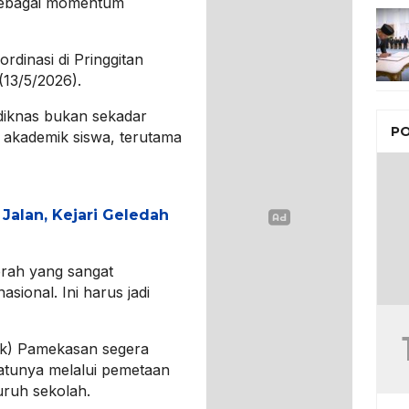
 sebagai momentum
rdinasi di Pringgitan
13/5/2026).
iknas bukan sekadar
PO
as akademik siswa, terutama
Jalan, Kejari Geledah
erah yang sangat
nasional. Ini harus jadi
dik) Pamekasan segera
atunya melalui pemetaan
luruh sekolah.