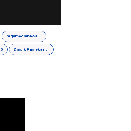
regamedianews.com
26
Disdik Pamekasan