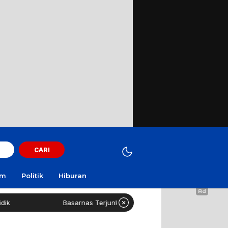
CARI
am
Politik
Hiburan
Basarnas Terjunkan Helikopter Sisir Bangkai KMP Mutiara Sentosa II