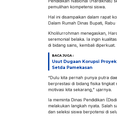
Pendidikan Nasional (Hardiknas)
pemulihan kompetensi siswa.
Hal ini disampaikan dalam rapat koo
Dalam Rumah Dinas Bupati, Rabu (
Kholilurrohman menegaskan, Hard
seremonial belaka. Ia ingin kualit
di bidang sains, kembali diperkuat.
BACA JUGA :
Usut Dugaan Korupsi Proyek 
Setda Pamekasan
“Dulu kita pernah punya putra da
berprestasi di bidang fisika tingkat 
motivasi kita sekarang,” ujarnya.
Ia meminta Dinas Pendidikan (Dis
melakukan langkah nyata. Salah s
dan seleksi siswa berpotensi di se