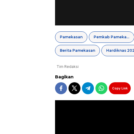
Pamekasan
Pemkab Pamekasan
Berita Pamekasan
Hardiknas 20
Tim Redaksi
Bagikan
Copy Link