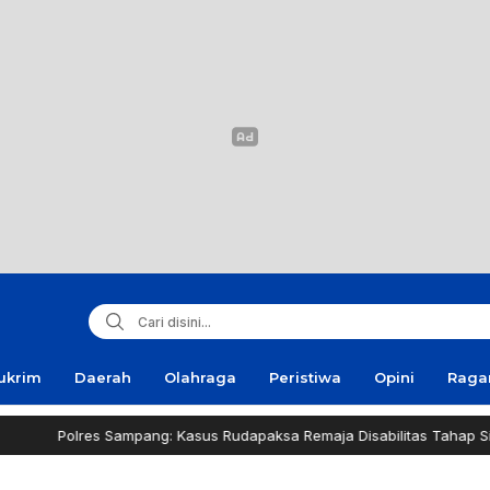
ukrim
Daerah
Olahraga
Peristiwa
Opini
Rag
 Sampang: Kasus Rudapaksa Remaja Disabilitas Tahap Sidik