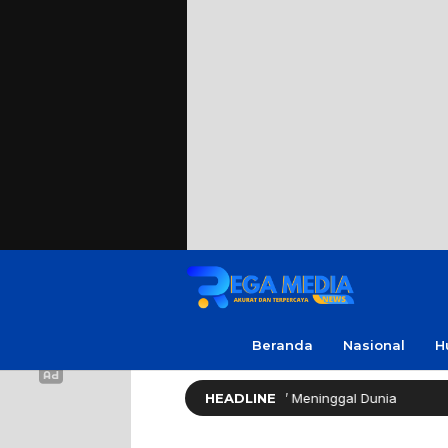
Beranda
Nasional
H
Cak Soleh ‘No Viral No Justice’ Meninggal Dunia
HEADLINE
Polres