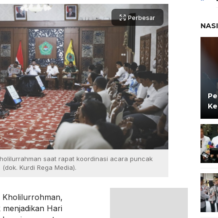
Perbesar
NAS
Pe
Ke
holilurrahman saat rapat koordinasi acara puncak
 (dok. Kurdi Rega Media).
 Kholilurrohman,
 menjadikan Hari