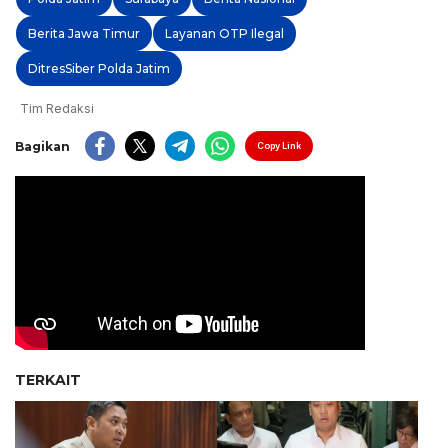
Berita Jawa Timur
Layanan OTP Ilegal
DitresSiber Polda Jatim
Tim Redaksi
Bagikan
Copy Link
TERKAIT