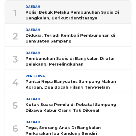
DAERAH
1
Polisi Bekuk Pelaku Pembunuhan Sadis Di
Bangkalan, Berikut Identitasnya
DAERAH
2
Diduga, Terjadi Kembali Pembunuhan di
Banyuates Sampang
DAERAH
3
Pembunuhan Sadis di Bangkalan Dilatar
Belakangi Perselingkuhan
PERISTIWA
4
Pantai Nepa Banyuates Sampang Makan
Korban, Dua Bocah Hilang Tenggelam
DAERAH
5
Kotak Suara Pemilu di Robatal Sampang
Dibawa Kabur Orang Tak Dikenal
DAERAH
6
Tega, Seorang Anak Di Bangkalan
Perkarakan Ibu Kandung Sendiri