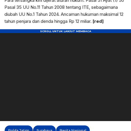
Para tersangka kini dijerat aturan hukum. Pasal 51 Ayat (1) Jo
Pasal 35 UU No.11 Tahun 2008 tentang ITE, sebagaimana
diubah UU No.1 Tahun 2024. Ancaman hukuman maksimal 12
tahun penjara dan denda hingga Rp 12 miliar.
[red]
Polda Jatim
Surabaya
Berita Nasional