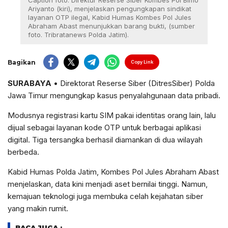
Caption foto: Direktur Reserse Siber Kombes Pol Bimo
Ariyanto (kiri), menjelaskan pengungkapan sindikat
layanan OTP ilegal, Kabid Humas Kombes Pol Jules
Abraham Abast menunjukkan barang bukti, (sumber
foto. Tribratanews Polda Jatim).
Bagikan
Copy Link
SURABAYA
• Direktorat Reserse Siber (DitresSiber) Polda
Jawa Timur mengungkap kasus penyalahgunaan data pribadi.
Modusnya registrasi kartu SIM pakai identitas orang lain, lalu
dijual sebagai layanan kode OTP untuk berbagai aplikasi
digital. Tiga tersangka berhasil diamankan di dua wilayah
berbeda.
Kabid Humas Polda Jatim, Kombes Pol Jules Abraham Abast
menjelaskan, data kini menjadi aset bernilai tinggi. Namun,
kemajuan teknologi juga membuka celah kejahatan siber
yang makin rumit.
BACA JUGA :