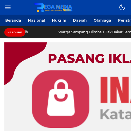
Beranda
Nasional
Hukrim
Daerah
Olahraga
Perist
gih
Warga Sampang Diimbau Tak Bakar Sampah Sembar
HEADLINE