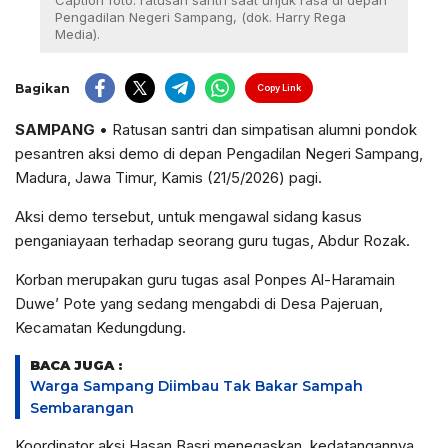
Caption foto: ratusan santri saat unjuk rasa di depan
Pengadilan Negeri Sampang, (dok. Harry Rega
Media).
Bagikan
Copy Link
SAMPANG
• Ratusan santri dan simpatisan alumni pondok
pesantren aksi demo di depan Pengadilan Negeri Sampang,
Madura, Jawa Timur, Kamis (21/5/2026) pagi.
Aksi demo tersebut, untuk mengawal sidang kasus
penganiayaan terhadap seorang guru tugas, Abdur Rozak.
Korban merupakan guru tugas asal Ponpes Al-Haramain
Duwe’ Pote yang sedang mengabdi di Desa Pajeruan,
Kecamatan Kedungdung.
BACA JUGA :
Warga Sampang Diimbau Tak Bakar Sampah
Sembarangan
Koordinator aksi Hasan Basri menegaskan, kedatangannya