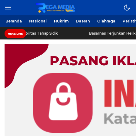
Beranda
Nasional
Hukrim
Daerah
Olahraga
Perist
ilitas Tahap Sidik
Basarnas Terjunkan Helikopter Sisir Ba
HEADLINE