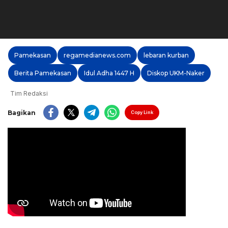
Pamekasan
regamedianews.com
lebaran kurban
Berita Pamekasan
Idul Adha 1447 H
Diskop UKM-Naker
Tim Redaksi
Bagikan
Copy Link