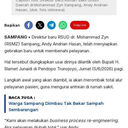
Caption foto: Direktur baru Rumah Sakit Umum
Daerah dr.Mohammad Zyn Sampang, Andy Andrian
Hasan, (dok. foto istimewa).
Bagikan
Copy Link
SAMPANG
•
Direktur baru RSUD dr. Mohammad Zyn
(RSMZ) Sampang, Andy Andrian Hasan, telah menyiapkan
gebrakan baru untuk membenahi pelayanan.
Hal tersebut diungkapkan usai dirinya dilantik oleh Bupati H.
Slamet Junaidi di Pendopo Trunojoyo, Jumat (5/6/2026) pagi.
Langkah awal yang akan diambil, ia akan merombak total alur
pelayanan pasien, guna mengurai antrean di rumah sakit.
BACA JUGA :
Warga Sampang Diimbau Tak Bakar Sampah
Sembarangan
“Kami akan melakukan
business process re-engineering
.
Alur pelayanan diubah total,” ujar Andy.