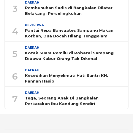
DAERAH
3
Pembunuhan Sadis di Bangkalan Dilatar
Belakangi Perselingkuhan
PERISTIWA
4
Pantai Nepa Banyuates Sampang Makan
Korban, Dua Bocah Hilang Tenggelam
DAERAH
5
Kotak Suara Pemilu di Robatal Sampang
Dibawa Kabur Orang Tak Dikenal
DAERAH
6
Kesedihan Menyelimuti Hati Santri KH.
Fannan Hasib
DAERAH
7
Tega, Seorang Anak Di Bangkalan
Perkarakan Ibu Kandung Sendiri