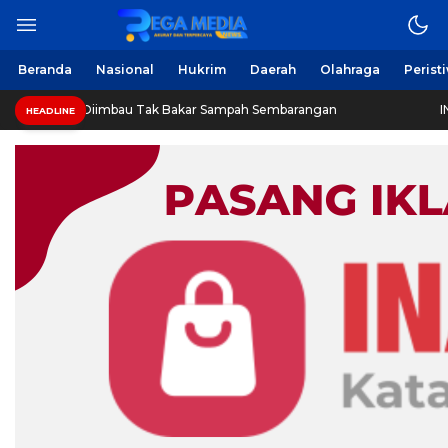
Beranda
Nasional
Hukrim
Daerah
Olahraga
Perist
 Diimbau Tak Bakar Sampah Sembarangan
INVESTIGASI:
HEADLINE