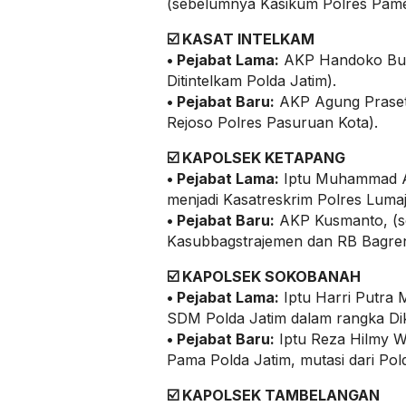
(sebelumnya Kasikum Polres Pam
☑️
KASAT INTELKAM
•
Pejabat Lama:
AKP Handoko Budi 
Ditintelkam Polda Jatim).
•
Pejabat Baru:
AKP Agung Praset
Rejoso Polres Pasuruan Kota).
☑️
KAPOLSEK KETAPANG
•
Pejabat Lama:
Iptu Muhammad Ar
menjadi Kasatreskrim Polres Lumaj
•
Pejabat Baru:
AKP Kusmanto, (
Kasubbagstrajemen dan RB Bagre
☑️
KAPOLSEK SOKOBANAH
•
Pejabat Lama:
Iptu Harri Putra 
SDM Polda Jatim dalam rangka Dik
•
Pejabat Baru:
Iptu Reza Hilmy W
Pama Polda Jatim, mutasi dari Pol
☑️
KAPOLSEK TAMBELANGAN