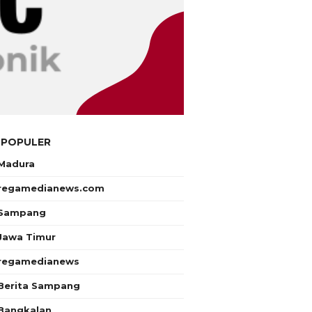
 POPULER
Madura
regamedianews.com
Sampang
Jawa Timur
regamedianews
Berita Sampang
Bangkalan