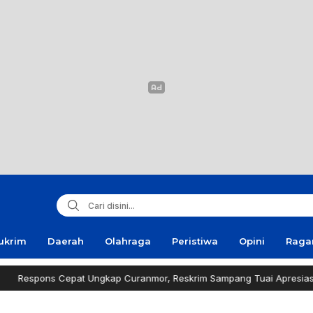
ukrim
Daerah
Olahraga
Peristiwa
Opini
Rag
Cepat Ungkap Curanmor, Reskrim Sampang Tuai Apresiasi