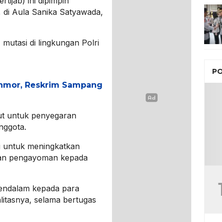
ijab) ini dipimpin
 di Aula Sanika Satyawada,
utasi di lingkungan Polri
PO
nmor, Reskrim Sampang
ut untuk penyegaran
nggota.
si untuk meningkatkan
 dan pengayoman kepada
mendalam kepada para
alitasnya, selama bertugas