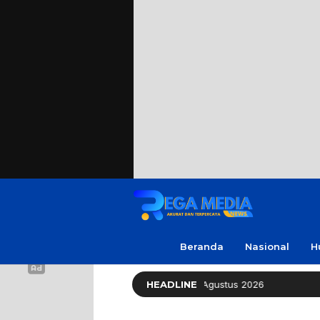
Beranda
Nasional
H
askan Pajak Kendaraan Selama Agustus 2026
HEADLINE
Respons 