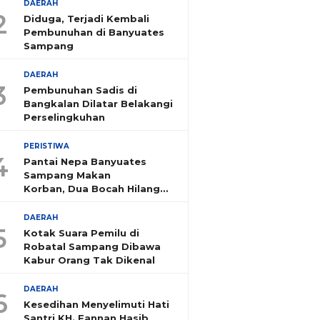
DAERAH
2
Diduga, Terjadi Kembali
Pembunuhan di Banyuates
Sampang
DAERAH
3
Pembunuhan Sadis di
Bangkalan Dilatar Belakangi
Perselingkuhan
PERISTIWA
4
Pantai Nepa Banyuates
Sampang Makan
Korban, Dua Bocah Hilang
Tenggelam
DAERAH
5
Kotak Suara Pemilu di
Robatal Sampang Dibawa
Kabur Orang Tak Dikenal
DAERAH
6
Kesedihan Menyelimuti Hati
Santri KH. Fannan Hasib