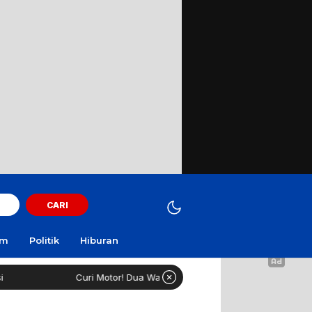
CARI
am
Politik
Hiburan
Curi Motor! Dua Warga Batuporo Sampang Dibui