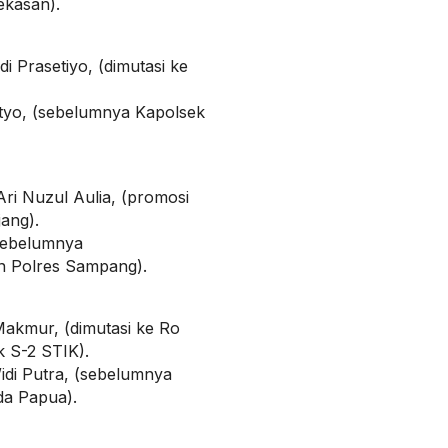
ekasan).
Prasetiyo, (dimutasi ke
yo, (sebelumnya Kapolsek
i Nuzul Aulia, (promosi
ang).
sebelumnya
n Polres Sampang).
Makmur, (dimutasi ke Ro
 S-2 STIK).
idi Putra, (sebelumnya
da Papua).