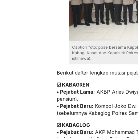
Caption foto: pose bersama Kapo
Kabag, Kasat dan Kapolsek Polres
istimewa).
Berikut daftar lengkap mutasi pej
☑️
KABAGREN
•
Pejabat Lama:
AKBP Aries Dwiy
pensiun).
•
Pejabat Baru:
Kompol Joko Dwi 
(sebelumnya Kabaglog Polres Sam
☑️
KABAGLOG
•
Pejabat Baru:
AKP Mohammad Ta