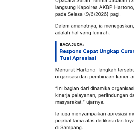
Upacara Serah Terima Jabatan (Sert
langsung Kapolres AKBP Hartono,
pada Selasa (9/6/2026) pagi.
Dalam amanatnya, ia menegaskan, m
adalah hal yang lumrah.
BACA JUGA :
Respons Cepat Ungkap Cura
Tuai Apresiasi
Menurut Hartono, langkah terseb
organisasi dan pembinaan karier a
“Ini bagian dari dinamika organisa
kinerja pelayanan, perlindungan
masyarakat,” ujarnya.
Ia juga menyampaikan apresiasi 
pejabat lama atas dedikasi dan loy
di Sampang.