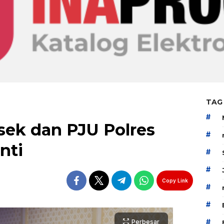
TAG
#
sek dan PJU Polres
#
nti
#
#
Copy Link
#
#
#
Perbesar