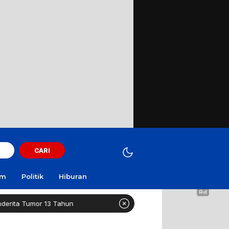
CARI
am
Politik
Hiburan
 13 Tahun
Healthy Long Life (HLL) Kini Hadir di Suraba