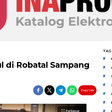
TAG
#
ul di Robatal Sampang
#
#
#
Copy Link
#
#
#
Perbesar