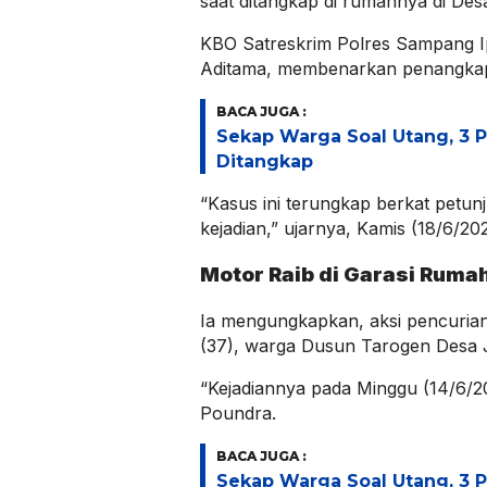
saat ditangkap di rumahnya di Des
KBO Satreskrim Polres Sampang 
Aditama, membenarkan penangkap
BACA JUGA :
Sekap Warga Soal Utang, 3 
Ditangkap
“Kasus ini terungkap berkat petun
kejadian,” ujarnya, Kamis (18/6/20
Motor Raib di Garasi Ruma
Ia mengungkapkan, aksi pencurian
(37), warga Dusun Tarogen Desa 
“Kejadiannya pada Minggu (14/6/2
Poundra.
BACA JUGA :
Sekap Warga Soal Utang, 3 