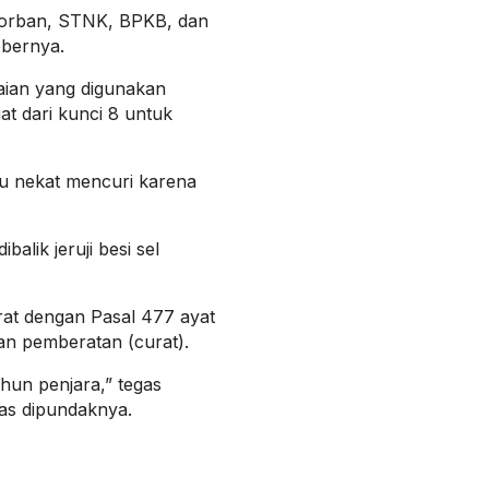
 korban, STNK, BPKB, dan
ebernya.
aian yang digunakan
at dari kunci 8 untuk
u nekat mencuri karena
alik jeruji besi sel
rat dengan Pasal 477 ayat
n pemberatan (curat).
un penjara,” tegas
as dipundaknya.