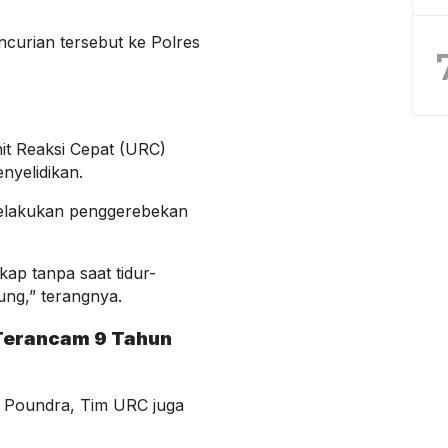
curian tersebut ke Polres
n
it Reaksi Cepat (URC)
nyelidikan.
melakukan penggerebekan
ap tanpa saat tidur-
ung,” terangnya.
Terancam 9 Tahun
 Poundra, Tim URC juga