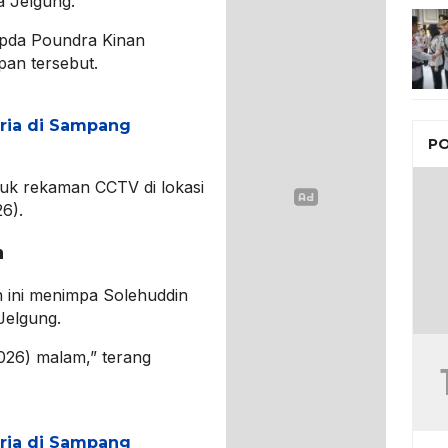
a Jelgung.
Ipda Poundra Kinan
an tersebut.
Pria di Sampang
PO
juk rekaman CCTV di lokasi
26).
h
 ini menimpa Solehuddin
Jelgung.
026) malam,” terang
Pria di Sampang