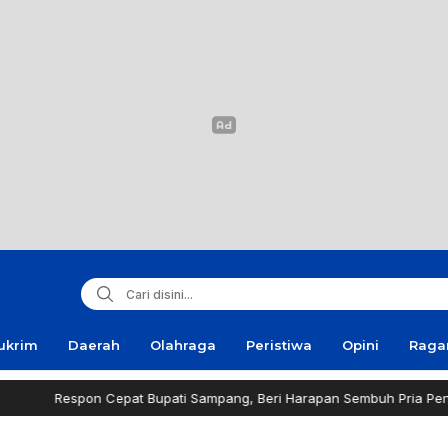
ukrim
Daerah
Olahraga
Peristiwa
Opini
Rag
on Cepat Bupati Sampang, Beri Harapan Sembuh Pria Penderita Tumor