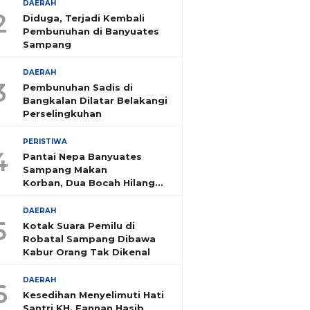
DAERAH
2
Diduga, Terjadi Kembali
Pembunuhan di Banyuates
Sampang
DAERAH
3
Pembunuhan Sadis di
Bangkalan Dilatar Belakangi
Perselingkuhan
PERISTIWA
4
Pantai Nepa Banyuates
Sampang Makan
Korban, Dua Bocah Hilang
Tenggelam
DAERAH
5
Kotak Suara Pemilu di
Robatal Sampang Dibawa
Kabur Orang Tak Dikenal
DAERAH
6
Kesedihan Menyelimuti Hati
Santri KH. Fannan Hasib