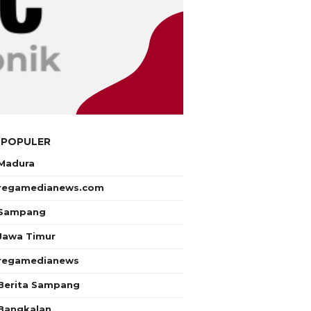
 POPULER
Madura
regamedianews.com
Sampang
Jawa Timur
regamedianews
Berita Sampang
Bangkalan