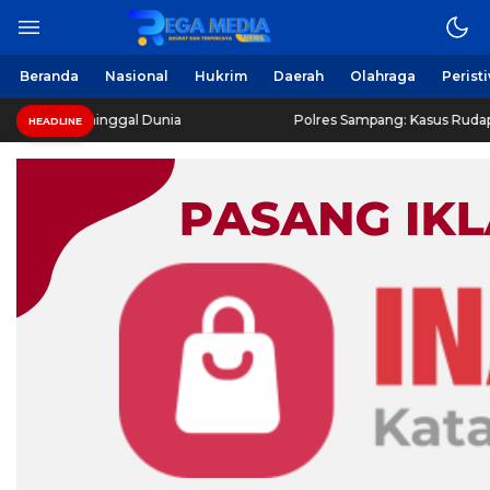
Beranda
Nasional
Hukrim
Daerah
Olahraga
Perist
eninggal Dunia
Polres Sampang: Kasus Rudapaksa Remaja Di
HEADLINE