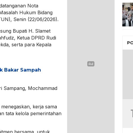
ndatanganan Nota
 Masalah Hukum Bidang
UN), Senin (22/06/2026).
angsung Bupati H. Slamet
ahfudz, Ketua DPRD Rudi
PO
kda, serta para Kepala
k Bakar Sampah
geri Sampang, Mochammad
i menegaskan, kerja sama
an tata kelola pemerintahan
mitmen bersama, untuk