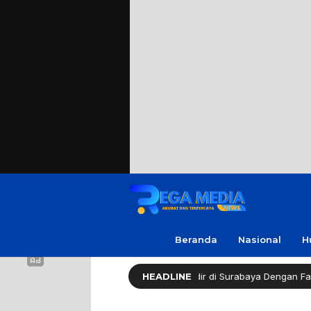
Beranda
Nasional
H
Healthy Long Life (HLL) Kini Hadir di Surabaya Dengan Fasilitas Leng
HEADLINE