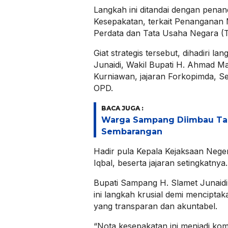
Langkah ini ditandai dengan pena
Kesepakatan, terkait Penanganan
Perdata dan Tata Usaha Negara (T
Giat strategis tersebut, dihadiri l
Junaidi, Wakil Bupati H. Ahmad M
Kurniawan, jajaran Forkopimda, Se
OPD.
BACA JUGA :
Warga Sampang Diimbau Ta
Sembarangan
Hadir pula Kepala Kejaksaan Ne
Iqbal, beserta jajaran setingkatnya.
Bupati Sampang H. Slamet Junaid
ini langkah krusial demi menciptak
yang transparan dan akuntabel.
“Nota kesepakatan ini menjadi ko