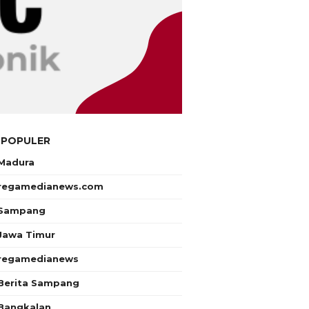
 POPULER
Madura
regamedianews.com
Sampang
Jawa Timur
regamedianews
Berita Sampang
Bangkalan