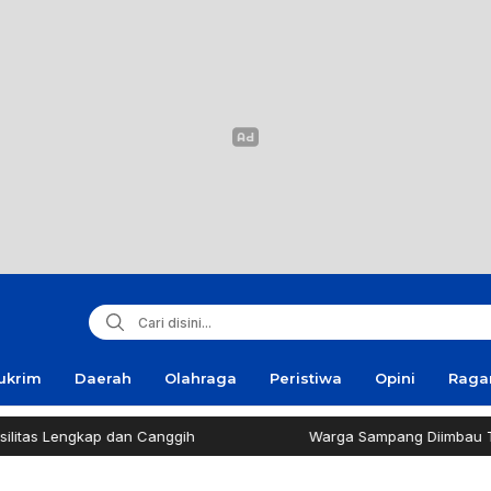
ukrim
Daerah
Olahraga
Peristiwa
Opini
Rag
kap dan Canggih
Warga Sampang Diimbau Tak Bakar S