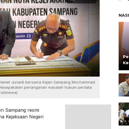
NAS
Pe
Ke
 Slamet Junaidi bersama Kajari Sampang Mochammad
a Kesepakatan penanganan masalah hukum perdata
 istimewa).
en Sampang resmi
a Kejaksaan Negeri