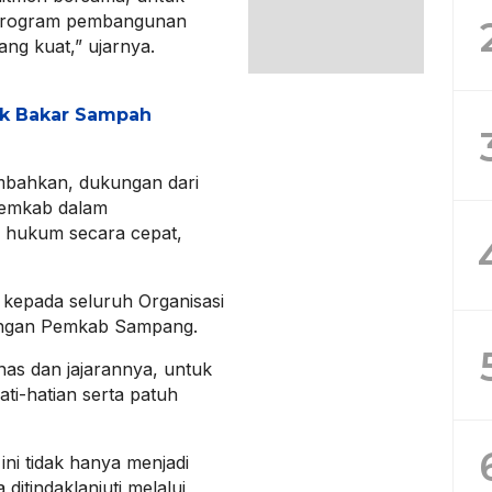
 program pembangunan
ng kuat,” ujarnya.
k Bakar Sampah
nambahkan, dukungan dari
pemkab dalam
n hukum secara cepat,
s kepada seluruh Organisasi
kungan Pemkab Sampang.
nas dan jajarannya, untuk
ti-hatian serta patuh
ni tidak hanya menjadi
itindaklanjuti melalui