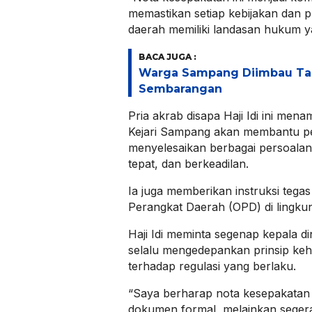
memastikan setiap kebijakan dan
daerah memiliki landasan hukum ya
BACA JUGA :
Warga Sampang Diimbau Ta
Sembarangan
Pria akrab disapa Haji Idi ini me
Kejari Sampang akan membantu 
menyelesaikan berbagai persoala
tepat, dan berkeadilan.
Ia juga memberikan instruksi tega
Perangkat Daerah (OPD) di ling
Haji Idi meminta segenap kepala di
selalu mengedepankan prinsip keha
terhadap regulasi yang berlaku.
“Saya berharap nota kesepakatan i
dokumen formal, melainkan segera d