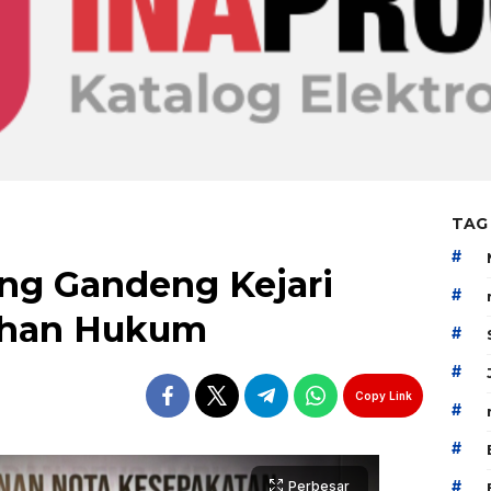
TAG
#
g Gandeng Kejari
#
uhan Hukum
#
#
Copy Link
#
#
#
Perbesar