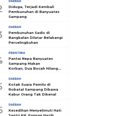
DAERAH
2
Diduga, Terjadi Kembali
Pembunuhan di Banyuates
Sampang
DAERAH
3
Pembunuhan Sadis di
Bangkalan Dilatar Belakangi
Perselingkuhan
PERISTIWA
4
Pantai Nepa Banyuates
Sampang Makan
Korban, Dua Bocah Hilang
Tenggelam
DAERAH
5
Kotak Suara Pemilu di
Robatal Sampang Dibawa
Kabur Orang Tak Dikenal
DAERAH
6
Kesedihan Menyelimuti Hati
Santri KH. Fannan Hasib