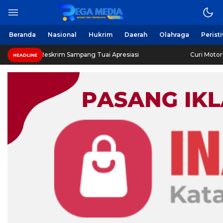
Beranda
Nasional
Hukrim
Daerah
Olahraga
Perist
eskrim Sampang Tuai Apresiasi
Curi Motor! Dua Warga B
HEADLINE