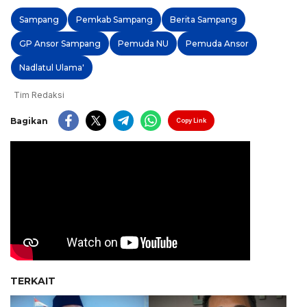
Sampang
Pemkab Sampang
Berita Sampang
GP Ansor Sampang
Pemuda NU
Pemuda Ansor
Nadlatul Ulama'
Tim Redaksi
Bagikan
Copy Link
TERKAIT