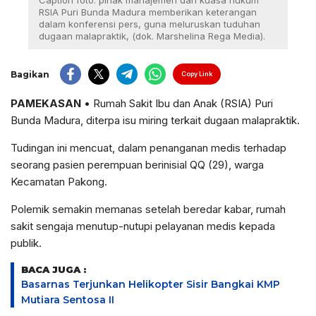
Caption foto: pihak manajemen dan kuasa hukum
RSIA Puri Bunda Madura memberikan keterangan
dalam konferensi pers, guna meluruskan tuduhan
dugaan malapraktik, (dok. Marshelina Rega Media).
Bagikan
Copy Link
PAMEKASAN
• Rumah Sakit Ibu dan Anak (RSIA) Puri
Bunda Madura, diterpa isu miring terkait dugaan malapraktik.
Tudingan ini mencuat, dalam penanganan medis terhadap
seorang pasien perempuan berinisial QQ (29), warga
Kecamatan Pakong.
Polemik semakin memanas setelah beredar kabar, rumah
sakit sengaja menutup-nutupi pelayanan medis kepada
publik.
BACA JUGA :
Basarnas Terjunkan Helikopter Sisir Bangkai KMP
Mutiara Sentosa II