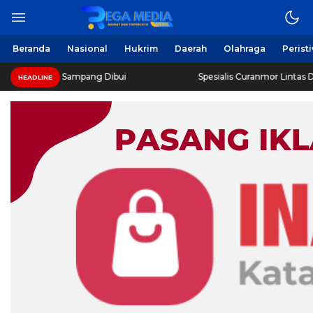
Beranda
Nasional
Hukrim
Daerah
Olahraga
Perist
o Sampang Dibui
Spesialis Curanmor Lintas Daerah Diring
HEADLINE