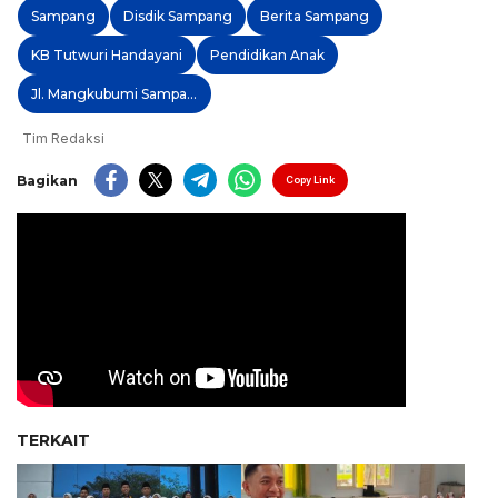
Sampang
Disdik Sampang
Berita Sampang
KB Tutwuri Handayani
Pendidikan Anak
Jl. Mangkubumi Sampang
Tim Redaksi
Bagikan
Copy Link
TERKAIT