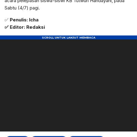
acara pelepasan siswa-siswi KB Tutwuri Handayani, pada
Sabtu (4/7) pagi.
✅
Penulis: Icha
✅ Editor: Redaksi