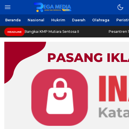
Beranda
Nasional
Hukrim
Daerah
Olahraga
Perist
r Bangkai KMP Mutiara Sentosa II
Pesantren 1.000 Santri 
HEADLINE