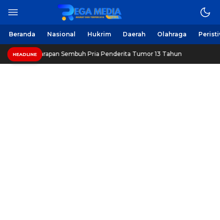
Berita Harian Online
Regamedianews.com
Beranda
Nasional
Hukrim
Daerah
Olahraga
Perist
Beri Harapan Sembuh Pria Penderita Tumor 13 Tahun
Hea
HEADLINE