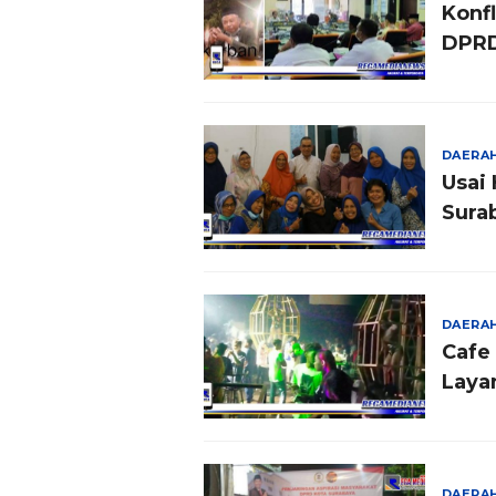
Konfl
DPRD
DAERA
Usai
Sura
DAERA
Cafe 
Laya
DAERA