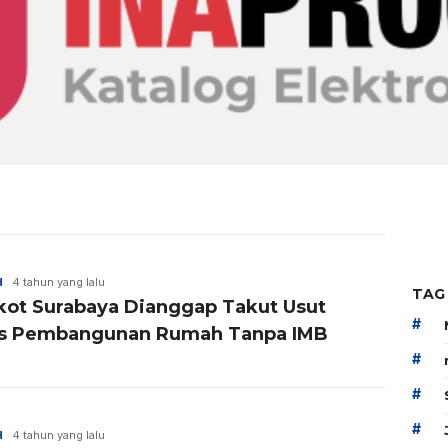
H
4 tahun yang lalu
TAG
ot Surabaya Dianggap Takut Usut
#
s Pembangunan Rumah Tanpa IMB
#
#
#
H
4 tahun yang lalu