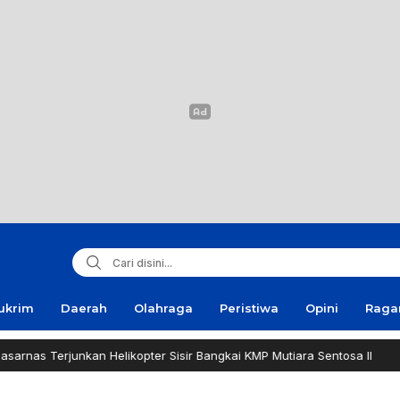
ukrim
Daerah
Olahraga
Peristiwa
Opini
Rag
 Terjunkan Helikopter Sisir Bangkai KMP Mutiara Sentosa II