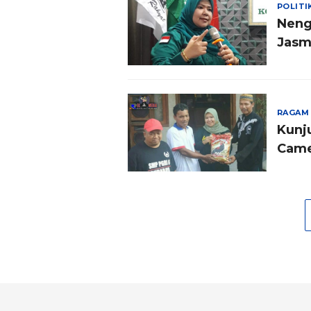
POLITI
Neng
Jasm
APBD
RAGAM
Kunj
Came