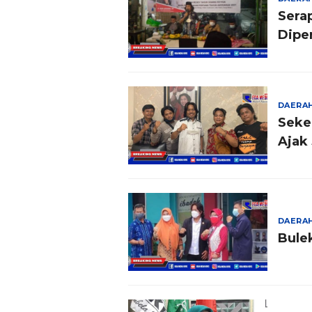
Serap
Dipe
DAERA
Seke
Ajak 
DAERA
Bule