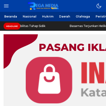
Berita Harian Online
Regamedianews.com
Beranda
Nasional
Hukrim
Daerah
Olahraga
Perist
 Disabilitas Tahap Sidik
Basarnas Terjunkan Helikopter S
HEADLINE