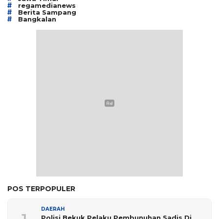
#
regamedianews
#
Berita Sampang
#
Bangkalan
POS TERPOPULER
DAERAH
Polisi Bekuk Pelaku Pembunuhan Sadis Di