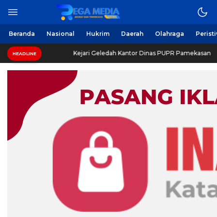
Berita Harian Online
Regamedianews.com
Beranda
Nasional
Hukrim
Daerah
Olahraga
Perist
I
Kejari Geledah Kantor Dinas PUPR Pamekasan
HEADLINE