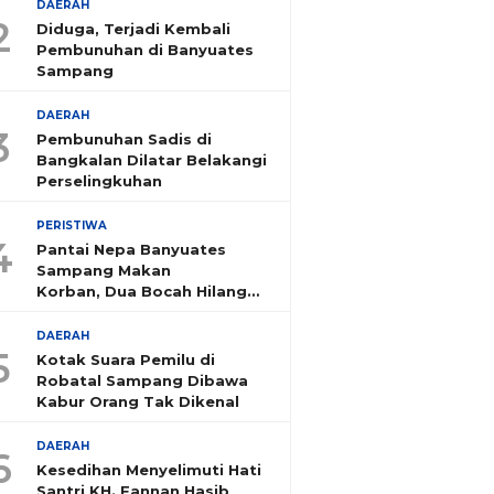
DAERAH
2
Diduga, Terjadi Kembali
Pembunuhan di Banyuates
Sampang
DAERAH
3
Pembunuhan Sadis di
Bangkalan Dilatar Belakangi
Perselingkuhan
PERISTIWA
4
Pantai Nepa Banyuates
Sampang Makan
Korban, Dua Bocah Hilang
Tenggelam
DAERAH
5
Kotak Suara Pemilu di
Robatal Sampang Dibawa
Kabur Orang Tak Dikenal
DAERAH
6
Kesedihan Menyelimuti Hati
Santri KH. Fannan Hasib