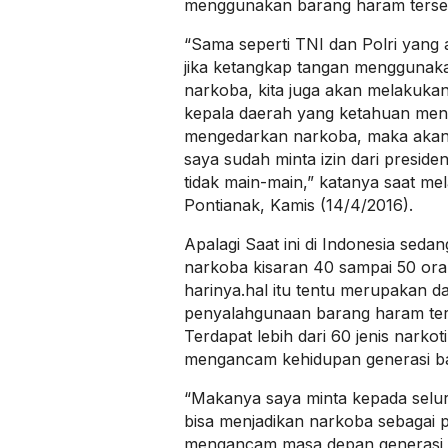
menggunakan barang haram terse
“Sama seperti TNI dan Polri yan
jika ketangkap tangan mengguna
narkoba, kita juga akan melakukan
kepala daerah yang ketahuan men
mengedarkan narkoba, maka akan 
saya sudah minta izin dari presiden
tidak main-main,” katanya saat me
Pontianak, Kamis (14/4/2016).
Apalagi Saat ini di Indonesia seda
narkoba kisaran 40 sampai 50 ora
harinya.hal itu tentu merupakan d
penyalahgunaan barang haram terse
Terdapat lebih dari 60 jenis narkot
mengancam kehidupan generasi b
“Makanya saya minta kepada selu
bisa menjadikan narkoba sebagai p
mengancam masa depan generasi p