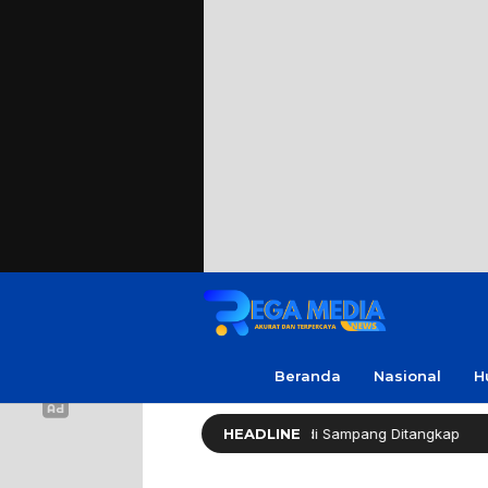
Beranda
Nasional
H
kap Warga Soal Utang, 3 Pria di Sampang Ditangkap
HEADLINE
Re