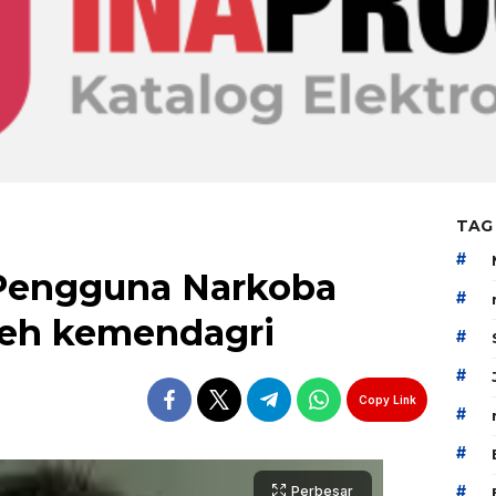
TAG
#
 Pengguna Narkoba
#
leh kemendagri
#
#
Copy Link
#
#
#
Perbesar