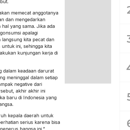
but.
g akan memecat anggotanya
kan dan mengedarkan
 hal yang sama. Jika ada
gonsumsi apalagi
langsung kita pecat dan
 untuk ini, sehingga kita
lakukan kunjungan kerja di
ng dalam keadaan darurat
ng meninggal dalam setiap
ampak negative dari
but, akhir akhir ini
ika baru di Indonesia yang
angsa.
ruh kepala daerah untuk
erhatian serius karena bisa
enerus bangsa ini,”