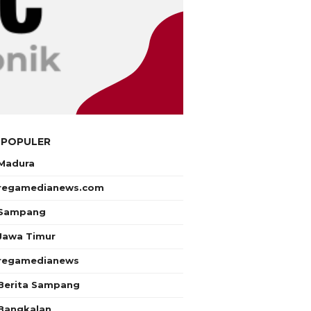
 POPULER
Madura
regamedianews.com
Sampang
Jawa Timur
regamedianews
Berita Sampang
Bangkalan