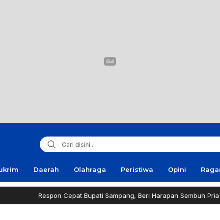
ukrim
Daerah
Olahraga
Peristiwa
Opini
Rag
spon Cepat Bupati Sampang, Beri Harapan Sembuh Pria Penderita Tum