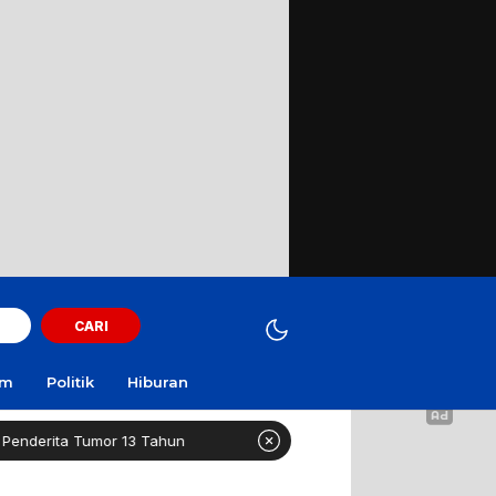
CARI
am
Politik
Hiburan
or 13 Tahun
Healthy Long Life (HLL) Kini Hadir di Sura