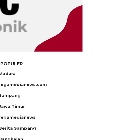
 POPULER
Madura
regamedianews.com
Sampang
Jawa Timur
regamedianews
Berita Sampang
Bangkalan