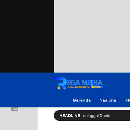
Beranda
Nasional
H
ak Soleh ‘No Viral No Justice’ Meninggal Dunia
HEADLINE
Polres 