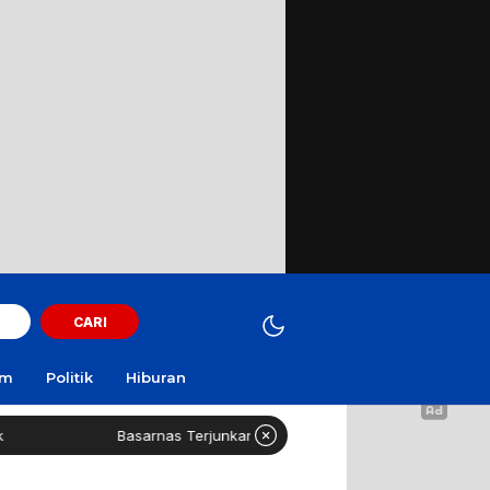
CARI
am
Politik
Hiburan
Basarnas Terjunkan Helikopter Sisir Bangkai KMP Mutiara Sentosa II