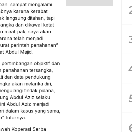
pan sempat mengalami
babnya karena kerabat
k langsung ditahan, tapi
angka dan dikawal ketat
n maaf pak, saya akan
rena telah menjadi
urat perintah penahanan”
t Abdul Majid.
pertimbangan objektif dan
an penahanan tersangka,
ti dan data pendukung
gka akan melarika diri,
engulangi tindak pidana,
ung Abdul Aziz selaku
ini Abdul Aziz menjadi
ari dalam kasus yang sama,
a” tuturnya.
bawah Koperasi Serba