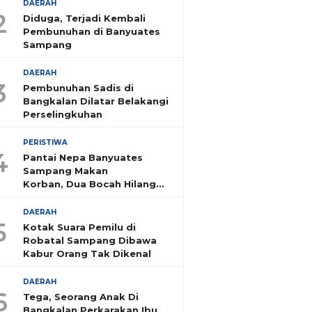
DAERAH
2
Diduga, Terjadi Kembali
Pembunuhan di Banyuates
Sampang
DAERAH
3
Pembunuhan Sadis di
Bangkalan Dilatar Belakangi
Perselingkuhan
PERISTIWA
4
Pantai Nepa Banyuates
Sampang Makan
Korban, Dua Bocah Hilang
Tenggelam
DAERAH
5
Kotak Suara Pemilu di
Robatal Sampang Dibawa
Kabur Orang Tak Dikenal
DAERAH
6
Tega, Seorang Anak Di
Bangkalan Perkarakan Ibu