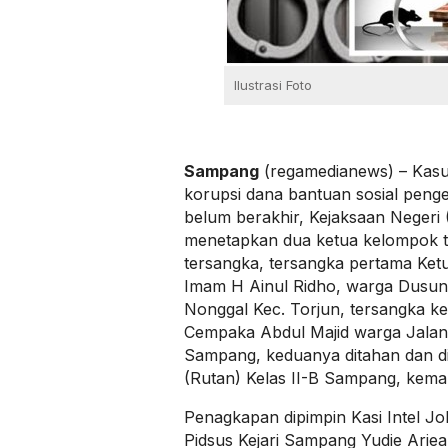
Ilustrasi Foto
Sampang
(regamedianews) – Kasu
korupsi dana bantuan sosial pen
belum berakhir, Kejaksaan Negeri 
menetapkan dua ketua kelompok ta
tersangka, tersangka pertama Ket
Imam H Ainul Ridho, warga Dusun
Nonggal Kec. Torjun, tersangka k
Cempaka Abdul Majid warga Jalan
Sampang, keduanya ditahan dan d
(Rutan) Kelas II-B Sampang, kemar
Penagkapan dipimpin Kasi Intel J
Pidsus Kejari Sampang Yudie Ariea