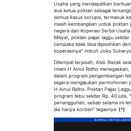
Usaha yang mendapatkan bantuan
dua ketua poktan sebagai tersang
semua kasus korupsi, termasuk ka
masih kembangkan untuk poktan ya
negara dari Koperasi Serba Usaha 
Miliyar, poktan pajjar laggu sekitar
cempaka tidak bisa dipisahkan den
koperasinya” imbuh Joko Suharya
Ditempat terpisah, Abd. Razak s
Imam H Ainul Ridho menegaskan, 
dalam program pengembangan teb
segera mengajukan permohonan 
H Ainul Ridho. Poktan Pajjar Lag
program tebu sekitar Rp. 40 juta,
penangguhan, sebab selama ini ter
dia hanya korban” tegasnya.
(*)