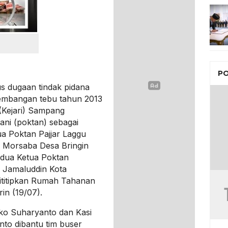
PO
s dugaan tindak pidana
gembangan tebu tahun 2013
(Kejari) Sampang
ni (poktan) sebagai
ua Poktan Pajjar Laggu
 Morsaba Desa Bringin
edua Ketua Poktan
 Jamaluddin Kota
ititipkan Rumah Tahanan
in (19/07).
oko Suharyanto dan Kasi
nto dibantu tim buser