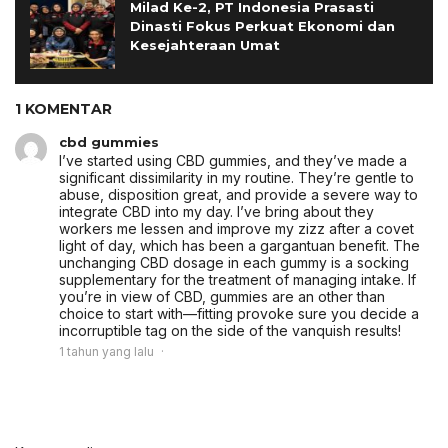
Milad Ke-2, PT Indonesia Prasasti
Dinasti Fokus Perkuat Ekonomi dan
Kesejahteraan Umat
1 KOMENTAR
cbd gummies
I’ve started using CBD gummies, and they’ve made a
significant dissimilarity in my routine. They’re gentle to
abuse, disposition great, and provide a severe way to
integrate CBD into my day. I’ve bring about they
workers me lessen and improve my zizz after a covet
light of day, which has been a gargantuan benefit. The
unchanging CBD dosage in each gummy is a socking
supplementary for the treatment of managing intake. If
you’re in view of CBD, gummies are an other than
choice to start with—fitting provoke sure you decide a
incorruptible tag on the side of the vanquish results!
1 tahun yang lalu