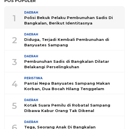
POS POPULER
DAERAH
1
Polisi Bekuk Pelaku Pembunuhan Sadis Di
Bangkalan, Berikut Identitasnya
DAERAH
2
Diduga, Terjadi Kembali Pembunuhan di
Banyuates Sampang
DAERAH
3
Pembunuhan Sadis di Bangkalan Dilatar
Belakangi Perselingkuhan
PERISTIWA
4
Pantai Nepa Banyuates Sampang Makan
Korban, Dua Bocah Hilang Tenggelam
DAERAH
5
Kotak Suara Pemilu di Robatal Sampang
Dibawa Kabur Orang Tak Dikenal
DAERAH
6
Tega, Seorang Anak Di Bangkalan