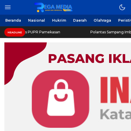
Beranda
Nasional
Hukrim
Daerah
Olahraga
Perist
nas PUPR Pamekasan
Polantas Sampang Imbau Latihan Ger
HEADLINE