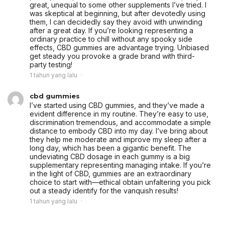
great, unequal to some other supplements I’ve tried. I
was skeptical at beginning, but after devotedly using
them, I can decidedly say they avoid with unwinding
after a great day. If you’re looking representing a
ordinary practice to chill without any spooky side
effects, CBD gummies are advantage trying. Unbiased
get steady you provoke a grade brand with third-
party testing!
1 tahun yang lalu
cbd gummies
I’ve started using CBD gummies, and they’ve made a
evident difference in my routine. They’re easy to use,
discrimination tremendous, and accommodate a simple
distance to embody CBD into my day. I’ve bring about
they help me moderate and improve my sleep after a
long day, which has been a gigantic benefit. The
undeviating CBD dosage in each gummy is a big
supplementary representing managing intake. If you’re
in the light of CBD, gummies are an extraordinary
choice to start with—ethical obtain unfaltering you pick
out a steady identify for the vanquish results!
1 tahun yang lalu