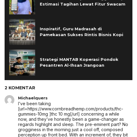
Estimasi Tagihan Lewat Fitur Swacam
Inspiratif, Guru Madrasah di
Pamekasan Sukses Rintis Bisnis Kopi
Strategi MANTAB Koperasi Pondok
Pesantren Al-Ihsan Jrangoan
2 KOMENTAR
Michaelquers
I’ve been taking
[url=https://www.cornbreadhemp.com/products/thc-
gummies-10mg ]thc 10 mg[/url] concerning a while
now, and they’ve honestly been a game-changer as
regards highlight and sleep. The pre-eminent part? No
grogginess in the morning just a cool off, composed
perception up front bed. With an increment of, they bit