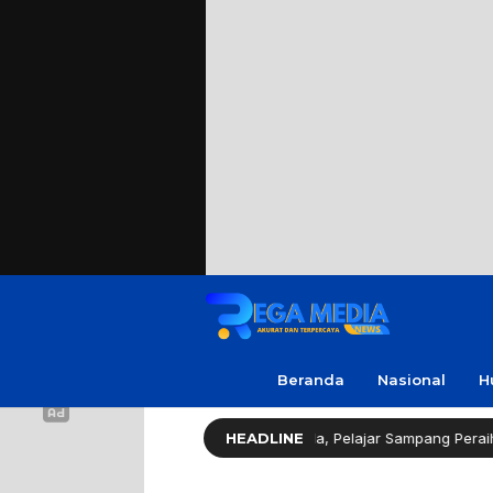
Beranda
Nasional
H
slator Gerindra Apresiasi Amanda, Pelajar Sampang Peraih Juara KSPI
HEADLINE