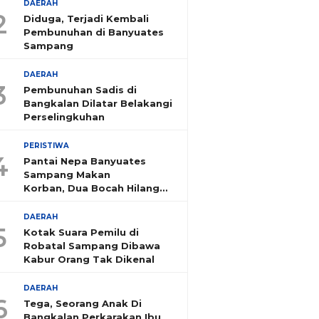
DAERAH
2
Diduga, Terjadi Kembali
Pembunuhan di Banyuates
Sampang
DAERAH
3
Pembunuhan Sadis di
Bangkalan Dilatar Belakangi
Perselingkuhan
PERISTIWA
4
Pantai Nepa Banyuates
Sampang Makan
Korban, Dua Bocah Hilang
Tenggelam
DAERAH
5
Kotak Suara Pemilu di
Robatal Sampang Dibawa
Kabur Orang Tak Dikenal
DAERAH
6
Tega, Seorang Anak Di
Bangkalan Perkarakan Ibu