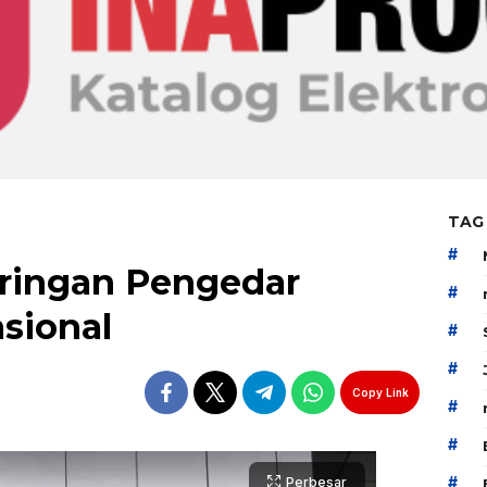
TAG
#
ringan Pengedar
#
sional
#
#
Copy Link
#
#
#
Perbesar