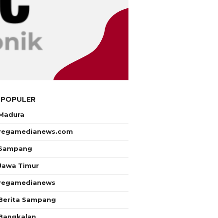
 POPULER
Madura
regamedianews.com
Sampang
Jawa Timur
regamedianews
Berita Sampang
Bangkalan