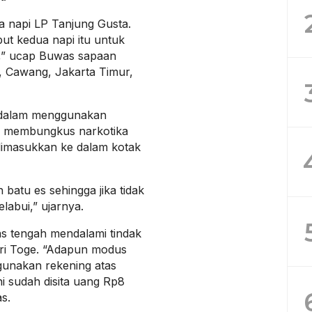
ua napi LP Tanjung Gusta.
t kedua napi itu untuk
t,” ucap Buwas sapaan
, Cawang, Jakarta Timur,
ru dalam menggunakan
u membungkus narkotika
dimasukkan ke dalam kotak
 batu es sehingga jika tidak
labui,” ujarnya.
s tengah mendalami tindak
ri Toge. “Adapun modus
unakan rekening atas
ni sudah disita uang Rp8
as.