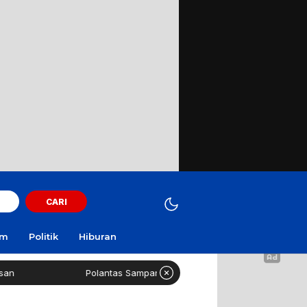
CARI
am
Politik
Hiburan
Polantas Sampang Imbau Latihan Gerak Jalan Tak Gunakan Jala