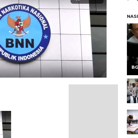
NAS
BG