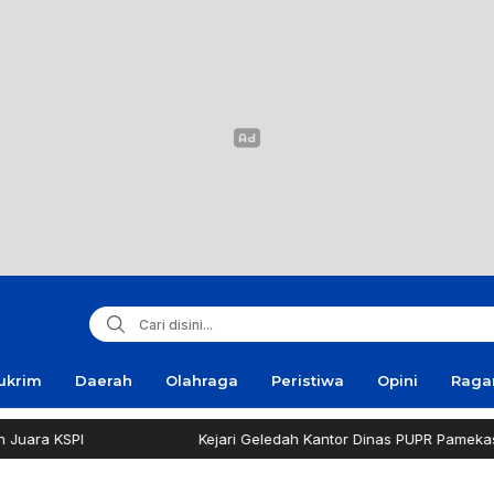
ukrim
Daerah
Olahraga
Peristiwa
Opini
Rag
Kejari Geledah Kantor Dinas PUPR Pamekasan