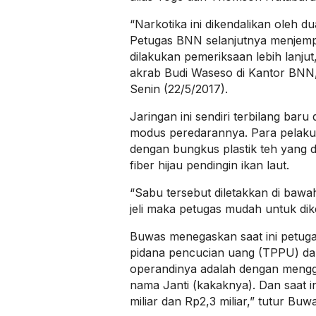
“Narkotika ini dikendalikan oleh d
Petugas BNN selanjutnya menjempu
dilakukan pemeriksaan lebih lanju
akrab Budi Waseso di Kantor BNN
Senin (22/5/2017).
Jaringan ini sendiri terbilang ba
modus peredarannya. Para pelak
dengan bungkus plastik teh yang 
fiber hijau pendingin ikan laut.
“Sabu tersebut diletakkan di bawah
jeli maka petugas mudah untuk dike
Buwas menegaskan saat ini petuga
pidana pencucian uang (TPPU) da
operandinya adalah dengan mengg
nama Janti (kakaknya). Dan saat i
miliar dan Rp2,3 miliar,” tutur Buw