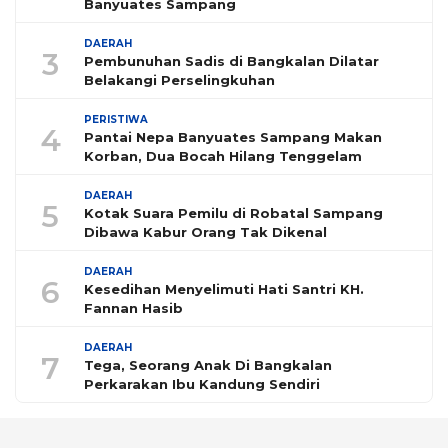
Banyuates Sampang
DAERAH
3
Pembunuhan Sadis di Bangkalan Dilatar
Belakangi Perselingkuhan
PERISTIWA
4
Pantai Nepa Banyuates Sampang Makan
Korban, Dua Bocah Hilang Tenggelam
DAERAH
5
Kotak Suara Pemilu di Robatal Sampang
Dibawa Kabur Orang Tak Dikenal
DAERAH
6
Kesedihan Menyelimuti Hati Santri KH.
Fannan Hasib
DAERAH
7
Tega, Seorang Anak Di Bangkalan
Perkarakan Ibu Kandung Sendiri