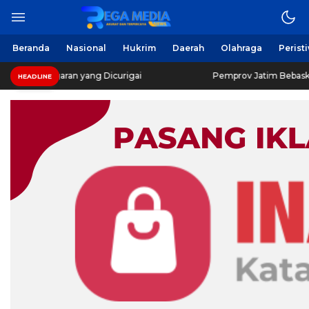
Beranda
Nasional
Hukrim
Daerah
Olahraga
Perist
ran yang Dicurigai
Pemprov Jatim Bebaskan Pajak Kend
HEADLINE