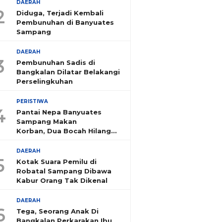
DAERAH
2
Diduga, Terjadi Kembali
Pembunuhan di Banyuates
Sampang
DAERAH
3
Pembunuhan Sadis di
Bangkalan Dilatar Belakangi
Perselingkuhan
PERISTIWA
4
Pantai Nepa Banyuates
Sampang Makan
Korban, Dua Bocah Hilang
Tenggelam
DAERAH
5
Kotak Suara Pemilu di
Robatal Sampang Dibawa
Kabur Orang Tak Dikenal
DAERAH
6
Tega, Seorang Anak Di
Bangkalan Perkarakan Ibu