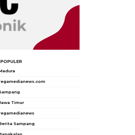
 POPULER
Madura
regamedianews.com
Sampang
Jawa Timur
regamedianews
Berita Sampang
Bangkalan