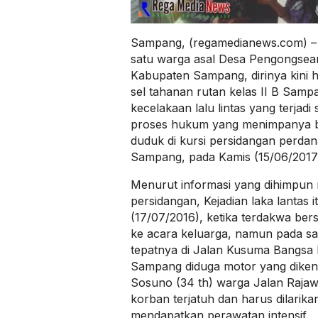
Sampang, (regamedianews.com) – 
satu warga asal Desa Pengongsea
Kabupaten Sampang, dirinya kini
sel tahanan rutan kelas II B Samp
kecelakaan lalu lintas yang terjadi 
proses hukum yang menimpanya ba
duduk di kursi persidangan perdan
Sampang, pada Kamis (15/06/2017
Menurut informasi yang dihimpun
persidangan, Kejadian laka lantas i
(17/07/2016), ketika terdakwa be
ke acara keluarga, namun pada saa
tepatnya di Jalan Kusuma Bangs
Sampang diduga motor yang diken
Sosuno (34 th) warga Jalan Raja
korban terjatuh dan harus dilari
mendapatkan perawatan intensif.