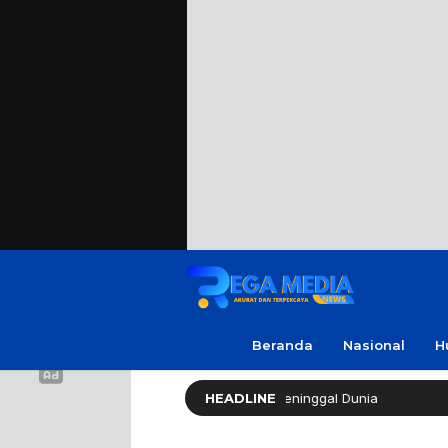
Beranda
Nasional
H
k Soleh ‘No Viral No Justice’ Meninggal Dunia
HEADLINE
Polres Sa