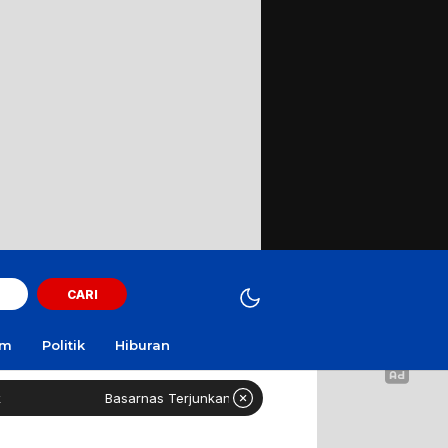
CARI
am
Politik
Hiburan
Basarnas Terjunkan Helikopter Sisir Bangkai KMP Mutiara Sentosa II