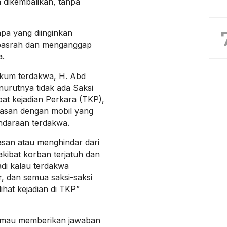
h dikembalikan, tanpa
apa yang diinginkan
 pasrah dan menganggap
a.
kum terdakwa, H. Abd
urutnya tidak ada Saksi
pat kejadian Perkara (TKP),
pasan dengan mobil yang
endaraan terdakwa.
san atau menghindar dari
akibat korban terjatuh dan
di kalau terdakwa
r, dan semua saksi-saksi
ihat kejadian di TKP”
k mau memberikan jawaban