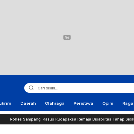
ukrim
Daerah
Olahraga
Peristiwa
Opini
Rag
mpang: Kasus Rudapaksa Remaja Disabilitas Tahap Sidik