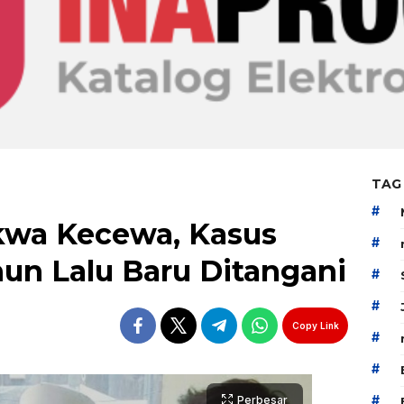
TAG
#
kwa Kecewa, Kasus
#
un Lalu Baru Ditangani
#
#
Copy Link
#
#
#
Perbesar