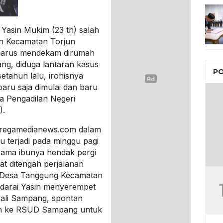
Yasin Mukim (23 th) salah
n Kecamatan Torjun
 harus mendekam dirumah
ang, diduga lantaran kasus
PO
setahun lalu, ironisnya
ru saja dimulai dan baru
a Pengadilan Negeri
).
 regamedianews.com dalam
tu terjadi pada minggu pagi
rsama ibunya hendak pergi
t ditengah perjalanan
a Desa Tanggung Kecamatan
darai Yasin menyerempet
wali Sampang, spontan
kan ke RSUD Sampang untuk