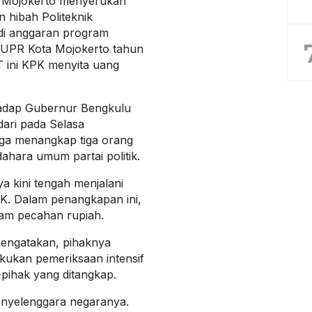
a Mojokerto menyerukan
 hibah Politeknik
di anggaran program
PUPR Kota Mojokerto tahun
TT ini KPK menyita uang
hadap Gubernur Bengkulu
dari pada Selasa
uga menangkap tiga orang
ahara umum partai politik.
a kini tengah menjalani
PK. Dalam penangkapan ini,
lam pecahan rupiah.
mengatakan, pihaknya
kukan pemeriksaan intensif
pihak yang ditangkap.
penyelenggara negaranya.