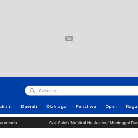
ukrim
Daerah
Olahraga
Peristiwa
Opini
Rag
Cak Soleh ‘No Viral No Justice’ Meninggal Dunia