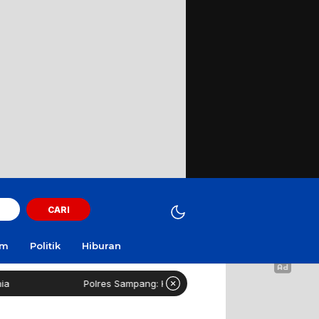
CARI
am
Politik
Hiburan
Polres Sampang: Kasus Rudapaksa Remaja Disabilitas Tahap Sidik