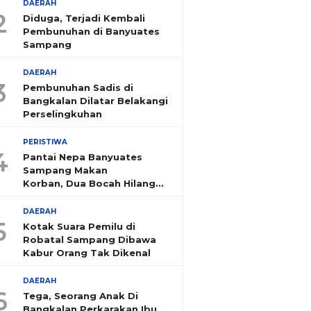
DAERAH
2
Diduga, Terjadi Kembali
Pembunuhan di Banyuates
Sampang
DAERAH
3
Pembunuhan Sadis di
Bangkalan Dilatar Belakangi
Perselingkuhan
PERISTIWA
4
Pantai Nepa Banyuates
Sampang Makan
Korban, Dua Bocah Hilang
Tenggelam
DAERAH
5
Kotak Suara Pemilu di
Robatal Sampang Dibawa
Kabur Orang Tak Dikenal
DAERAH
6
Tega, Seorang Anak Di
Bangkalan Perkarakan Ibu