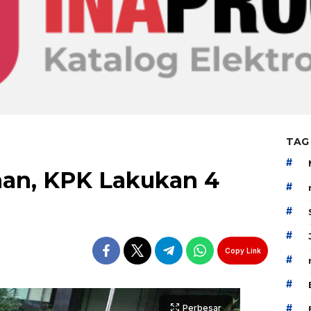
TAG
#
an, KPK Lakukan 4
#
#
#
Copy Link
#
#
#
Perbesar