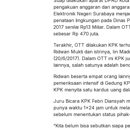
Suap dilakukan aparat DPRD Kot
pengakuan anggaran dari anggaran
Elektronik Negeri Surabaya menja
penataan lingkungan pada Dinas 
2017 senilai Rp13 Miliar. Dalam O
sebesar Rp 470 juta.
Terakhir, OTT dilakukan KPK ter
Ridwan Mukti dan istrinya, Iin Mad
(20/6/2017). Dalam OTT ini KPK j
lainnya, salah satunya adalah bend
Ridwan beserta empat orang lainny
pemeriksaan intensif di Gedung K
KPK menyita satu kardus uang da
Juru Bicara KPK Febri Diansyah 
punya waktu 1×24 jam untuk mela
sebelum menentukan status pihak-
“Kita belum bisa sebutkan siapa 