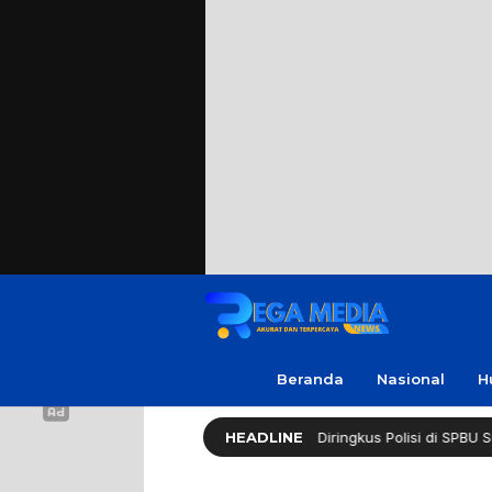
Beranda
Nasional
H
esialis Curanmor Lintas Daerah Diringkus Polisi di SPBU Suramadu
HEADLINE