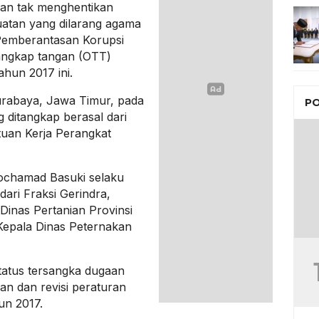
dan tak menghentikan
atan yang dilarang agama
 Pemberantasan Korupsi
angkap tangan (OTT)
hun 2017 ini.
urabaya, Jawa Timur, pada
PO
 ditangkap berasal dari
uan Kerja Perangkat
Mochamad Basuki selaku
ari Fraksi Gerindra,
inas Pertanian Provinsi
Kepala Dinas Peternakan
tatus tersangka dugaan
n dan revisi peraturan
un 2017.