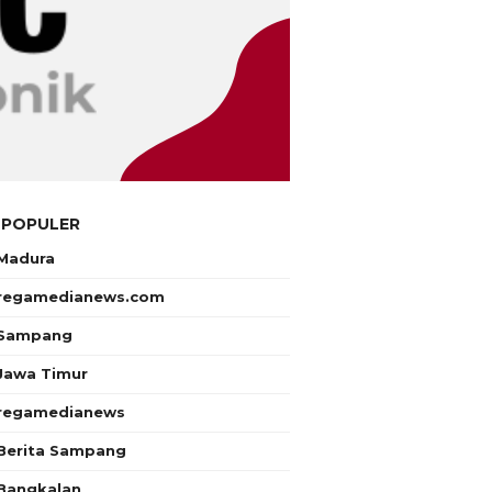
 POPULER
Madura
regamedianews.com
Sampang
Jawa Timur
regamedianews
Berita Sampang
Bangkalan