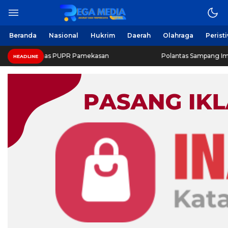
Beranda
Nasional
Hukrim
Daerah
Olahraga
Perist
Dinas PUPR Pamekasan
Polantas Sampang Imbau Latihan G
HEADLINE