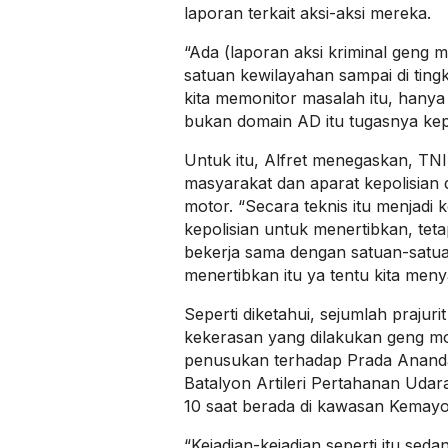
laporan terkait aksi-aksi mereka.
“Ada (laporan aksi kriminal geng m
satuan kewilayahan sampai di ting
kita memonitor masalah itu, hany
bukan domain AD itu tugasnya kepo
Untuk itu, Alfret menegaskan, T
masyarakat dan aparat kepolisian
motor. “Secara teknis itu menjadi
kepolisian untuk menertibkan, teta
bekerja sama dengan satuan-satua
menertibkan itu ya tentu kita meny
Seperti diketahui, sejumlah prajur
kekerasan yang dilakukan geng mo
penusukan terhadap Prada Ananda
Batalyon Artileri Pertahanan Uda
10 saat berada di kawasan Kemayo
“Kejadian-kejadian seperti itu sedan