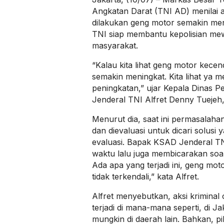
Angkatan Darat (TNI AD) menilai ak
dilakukan geng motor semakin meni
TNI siap membantu kepolisian me
masyarakat.
“Kalau kita lihat geng motor kecen
semakin meningkat. Kita lihat ya
peningkatan,” ujar Kepala Dinas P
Jenderal TNI Alfret Denny Tuejeh,
Menurut dia, saat ini permasalahan
dan dievaluasi untuk dicari solusi 
evaluasi. Bapak KSAD Jenderal 
waktu lalu juga membicarakan soal i
Ada apa yang terjadi ini, geng motor
tidak terkendali,” kata Alfret.
Alfret menyebutkan, aksi kriminal
terjadi di mana-mana seperti, di Ja
mungkin di daerah lain. Bahkan, 