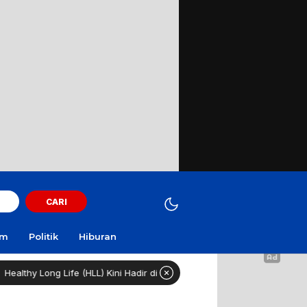
CARI
am
Politik
Hiburan
 Life (HLL) Kini Hadir di Surabaya Dengan Fasilitas Lengkap dan Cangg