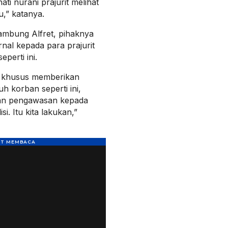
ati nurani prajurit melihat
u,” katanya.
sambung Alfret, pihaknya
nal kepada para prajurit
perti ini.
a khusus memberikan
uh korban seperti ini,
atkan pengawasan kepada
i. Itu kita lakukan,”