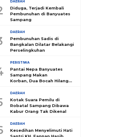
DAERAH
2
Diduga, Terjadi Kembali
Pembunuhan di Banyuates
Sampang
DAERAH
3
Pembunuhan Sadis di
Bangkalan Dilatar Belakangi
Perselingkuhan
PERISTIWA
4
Pantai Nepa Banyuates
Sampang Makan
Korban, Dua Bocah Hilang
Tenggelam
DAERAH
5
Kotak Suara Pemilu di
Robatal Sampang Dibawa
Kabur Orang Tak Dikenal
DAERAH
6
Kesedihan Menyelimuti Hati
Santri KH. Fannan Hasib