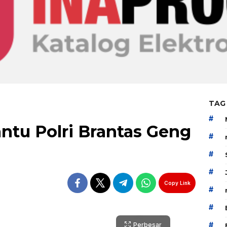
TAG
#
ntu Polri Brantas Geng
#
#
#
Copy Link
#
#
#
Perbesar