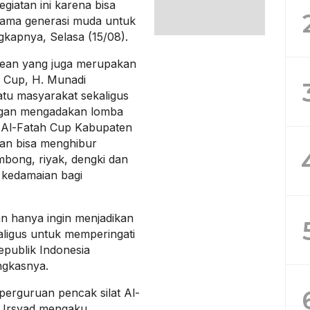
giatan ini karena bisa
tama generasi muda untuk
gkapnya, Selasa (15/08).
ean yang juga merupakan
h Cup, H. Munadi
atu masyarakat sekaligus
ngan mengadakan lomba
g Al-Fatah Cup Kabupaten
an bisa menghibur
mbong, riyak, dengki dan
 kedamaian bagi
an hanya ingin menjadikan
ligus untuk memperingati
publik Indonesia
ngkasnya.
rguruan pencak silat Al-
 Irsyad mengaku,