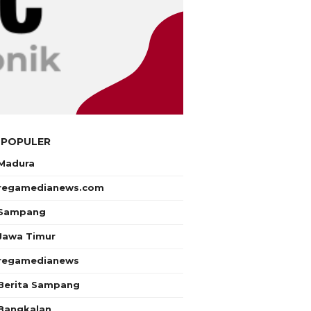
 POPULER
Madura
regamedianews.com
Sampang
Jawa Timur
regamedianews
Berita Sampang
Bangkalan