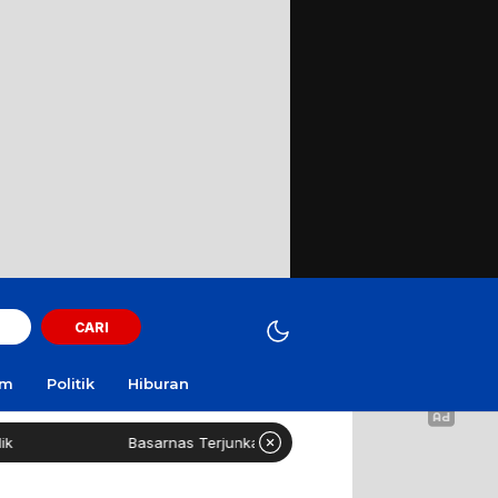
CARI
am
Politik
Hiburan
Basarnas Terjunkan Helikopter Sisir Bangkai KMP Mutiara Sentosa II