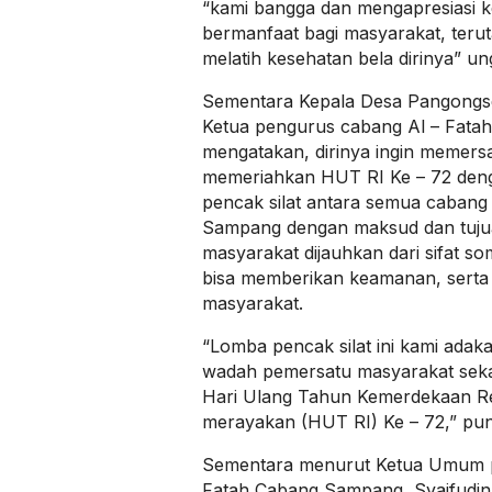
“kami bangga dan mengapresiasi ke
bermanfaat bagi masyarakat, teru
melatih kesehatan bela dirinya” un
Sementara Kepala Desa Pangongs
Ketua pengurus cabang Al – Fata
mengatakan, dirinya ingin memers
memeriahkan HUT RI Ke – 72 de
pencak silat antara semua caban
Sampang dengan maksud dan tuju
masyarakat dijauhkan dari sifat so
bisa memberikan keamanan, serta
masyarakat.
“Lomba pencak silat ini kami adak
wadah pemersatu masyarakat seka
Hari Ulang Tahun Kemerdekaan Re
merayakan (HUT RI) Ke – 72,” pu
Sementara menurut Ketua Umum pe
Fatah Cabang Sampang, Syaifudin