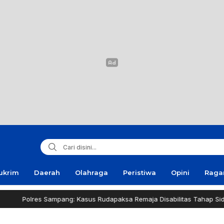
ukrim
Daerah
Olahraga
Peristiwa
Opini
Rag
 Sampang: Kasus Rudapaksa Remaja Disabilitas Tahap Sidik