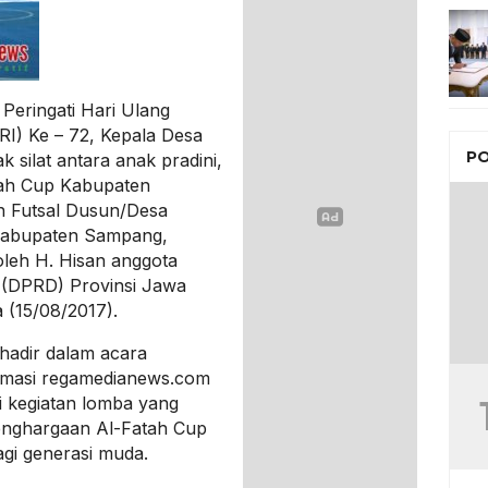
eringati Hari Ulang
RI) Ke – 72, Kepala Desa
PO
silat antara anak pradini,
tah Cup Kabupaten
n Futsal Dusun/Desa
Kabupaten Sampang,
oleh H. Hisan anggota
 (DPRD) Provinsi Jawa
 (15/08/2017).
hadir dalam acara
irmasi regamedianews.com
i kegiatan lomba yang
nghargaan Al-Fatah Cup
agi generasi muda.