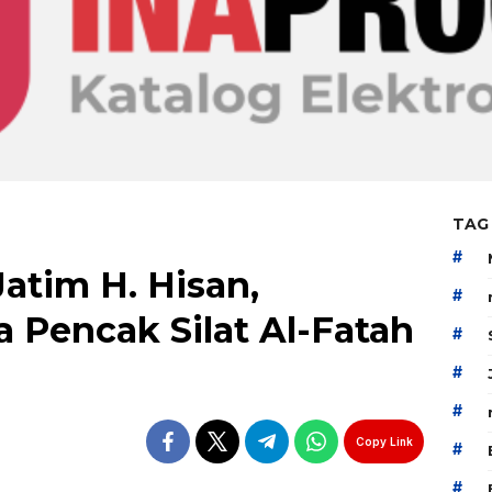
TAG
#
atim H. Hisan,
#
 Pencak Silat Al-Fatah
#
#
#
Copy Link
#
#