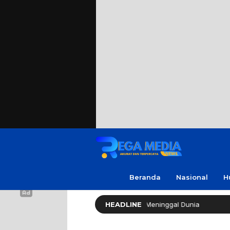
Beranda
Nasional
H
Cak Soleh ‘No Viral No Justice’ Meninggal Dunia
HEADLINE
Polres