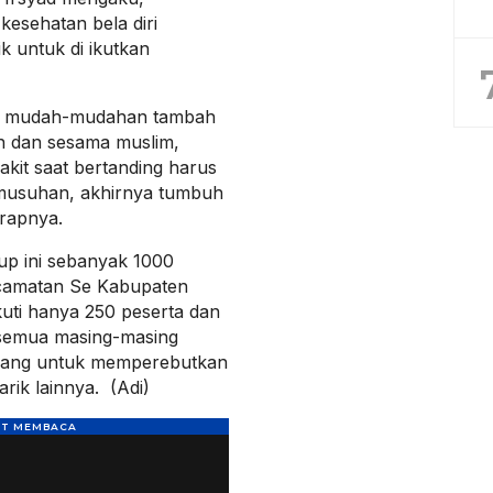
kesehatan bela diri
ik untuk di ikutkan
i, mudah-mudahan tambah
ah dan sesama muslim,
akit saat bertanding harus
ermusuhan, akhirnya tumbuh
arapnya.
Cup ini sebanyak 1000
kecamatan Se Kabupaten
uti hanya 250 peserta dan
h semua masing-masing
pang untuk memperebutkan
rik lainnya. (Adi)