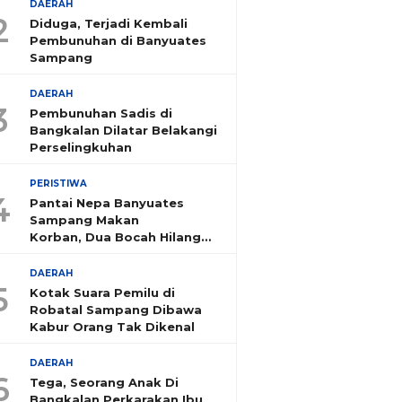
DAERAH
2
Diduga, Terjadi Kembali
Pembunuhan di Banyuates
Sampang
DAERAH
3
Pembunuhan Sadis di
Bangkalan Dilatar Belakangi
Perselingkuhan
PERISTIWA
4
Pantai Nepa Banyuates
Sampang Makan
Korban, Dua Bocah Hilang
Tenggelam
DAERAH
5
Kotak Suara Pemilu di
Robatal Sampang Dibawa
Kabur Orang Tak Dikenal
DAERAH
6
Tega, Seorang Anak Di
Bangkalan Perkarakan Ibu