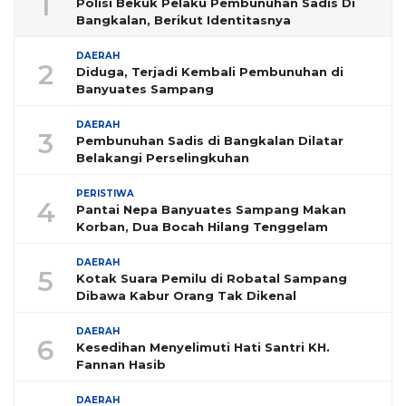
1
Polisi Bekuk Pelaku Pembunuhan Sadis Di
Bangkalan, Berikut Identitasnya
DAERAH
2
Diduga, Terjadi Kembali Pembunuhan di
Banyuates Sampang
DAERAH
3
Pembunuhan Sadis di Bangkalan Dilatar
Belakangi Perselingkuhan
PERISTIWA
4
Pantai Nepa Banyuates Sampang Makan
Korban, Dua Bocah Hilang Tenggelam
DAERAH
5
Kotak Suara Pemilu di Robatal Sampang
Dibawa Kabur Orang Tak Dikenal
DAERAH
6
Kesedihan Menyelimuti Hati Santri KH.
Fannan Hasib
DAERAH