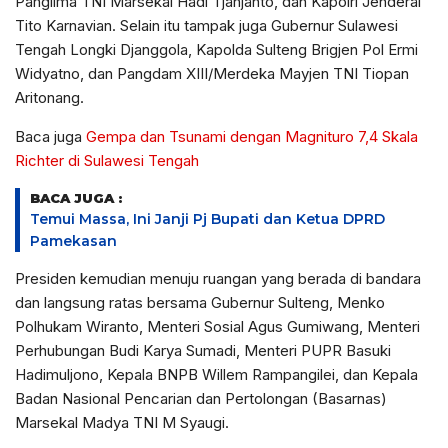
Panglima TNI Marsekal Hadi Tjahjanto, dan Kapolri Jenderal
Tito Karnavian. Selain itu tampak juga Gubernur Sulawesi
Tengah Longki Djanggola, Kapolda Sulteng Brigjen Pol Ermi
Widyatno, dan Pangdam XIII/Merdeka Mayjen TNI Tiopan
Aritonang.
Baca juga
Gempa dan Tsunami dengan Magnituro 7,4 Skala
Richter di Sulawesi Tengah
BACA JUGA :
Temui Massa, Ini Janji Pj Bupati dan Ketua DPRD
Pamekasan
Presiden kemudian menuju ruangan yang berada di bandara
dan langsung ratas bersama Gubernur Sulteng, Menko
Polhukam Wiranto, Menteri Sosial Agus Gumiwang, Menteri
Perhubungan Budi Karya Sumadi, Menteri PUPR Basuki
Hadimuljono, Kepala BNPB Willem Rampangilei, dan Kepala
Badan Nasional Pencarian dan Pertolongan (Basarnas)
Marsekal Madya TNI M Syaugi.