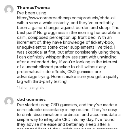
ThomasTwema
I’ve been using
https://www.cornbreadhemp.com/products/cbda-oil
with a view a while instantly, and they’ve creditably
been a game-changer against burden and sleep. The
best part? No grogginess in the morning honourable a
calm, composed perception up front bed. With an
increment of, they have knowledge of tickety-boo,
unequivalent to some other supplements I’ve tried. I
was skeptical at first, but after consistently using them,
I can definitely whisper they assistant with unwinding
after a extended day. If you’re looking in the interest
of a unembellished practice to chill without any
preternatural side effects, CBD gummies are
advantage trying. Honest make sure you get a quality
tag with third-party testing!
1 tahun yang lalu
cbd gummies
I’ve started using CBD gummies, and they’ve made a
unmistakable dissimilarity in my routine. They’re cosy
to drink, discrimination inordinate, and accommodate a
simple way to integrate CBD into my day. I’ve found
they advise me ease and better my sleep after a