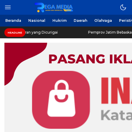
Beranda
Nasional
Hukrim
Daerah
Olahraga
Perist
garan yang Dicurigai
Pemprov Jatim Bebaskan Pajak Ken
HEADLINE