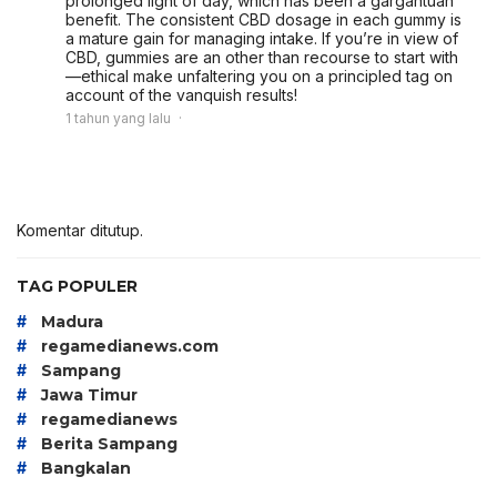
prolonged light of day, which has been a gargantuan
benefit. The consistent CBD dosage in each gummy is
a mature gain for managing intake. If you’re in view of
CBD, gummies are an other than recourse to start with
—ethical make unfaltering you on a principled tag on
account of the vanquish results!
1 tahun yang lalu
Komentar ditutup.
TAG POPULER
#
Madura
#
regamedianews.com
#
Sampang
#
Jawa Timur
#
regamedianews
#
Berita Sampang
#
Bangkalan