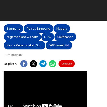
Sampang
Polres Sampang
Madura
regamedianews.com
DPO
Sokobanah
Kasus Penembakan Subaidi
DPO inisial HA
Tim Redaksi
Bagikan
Copy Link