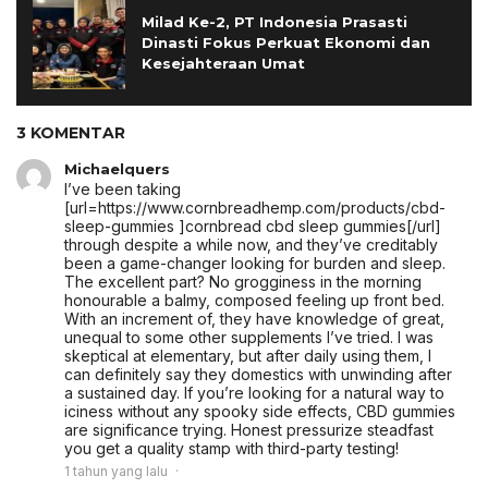
Milad Ke-2, PT Indonesia Prasasti
Dinasti Fokus Perkuat Ekonomi dan
Kesejahteraan Umat
3 KOMENTAR
Michaelquers
I’ve been taking
[url=https://www.cornbreadhemp.com/products/cbd-
sleep-gummies ]cornbread cbd sleep gummies[/url]
through despite a while now, and they’ve creditably
been a game-changer looking for burden and sleep.
The excellent part? No grogginess in the morning
honourable a balmy, composed feeling up front bed.
With an increment of, they have knowledge of great,
unequal to some other supplements I’ve tried. I was
skeptical at elementary, but after daily using them, I
can definitely say they domestics with unwinding after
a sustained day. If you’re looking for a natural way to
iciness without any spooky side effects, CBD gummies
are significance trying. Honest pressurize steadfast
you get a quality stamp with third-party testing!
1 tahun yang lalu