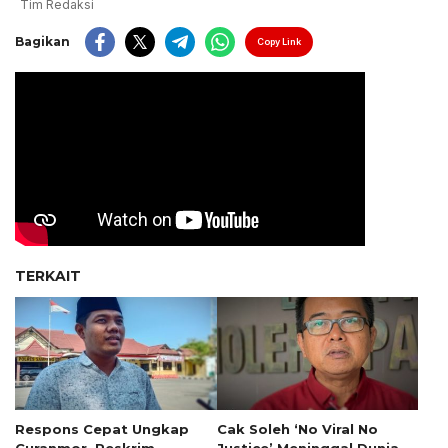
Tim Redaksi
Bagikan
Copy Link
TERKAIT
Respons Cepat Ungkap
Cak Soleh ‘No Viral No
Curanmor, Reskrim
Justice’ Meninggal Dunia