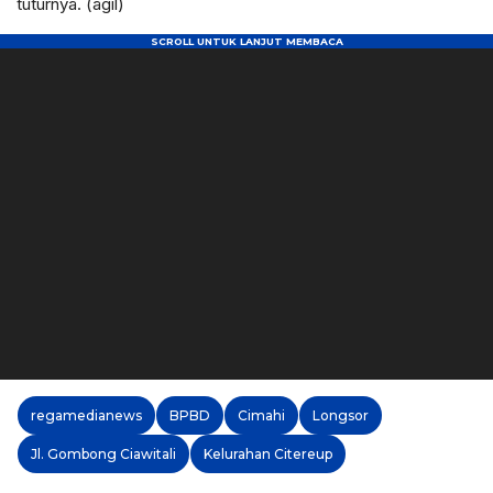
tuturnya. (agil)
regamedianews
BPBD
Cimahi
Longsor
Jl. Gombong Ciawitali
Kelurahan Citereup