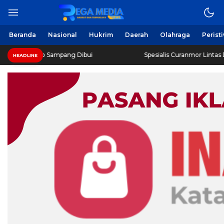
Beranda
Nasional
Hukrim
Daerah
Olahraga
Perist
oro Sampang Dibui
Spesialis Curanmor Lintas Daerah Diri
HEADLINE