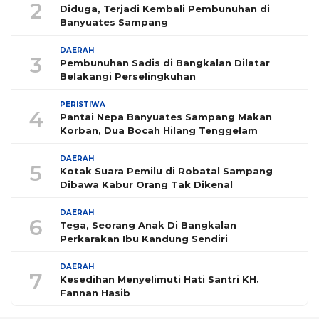
2
Diduga, Terjadi Kembali Pembunuhan di
Banyuates Sampang
DAERAH
3
Pembunuhan Sadis di Bangkalan Dilatar
Belakangi Perselingkuhan
PERISTIWA
4
Pantai Nepa Banyuates Sampang Makan
Korban, Dua Bocah Hilang Tenggelam
DAERAH
5
Kotak Suara Pemilu di Robatal Sampang
Dibawa Kabur Orang Tak Dikenal
DAERAH
6
Tega, Seorang Anak Di Bangkalan
Perkarakan Ibu Kandung Sendiri
DAERAH
7
Kesedihan Menyelimuti Hati Santri KH.
Fannan Hasib