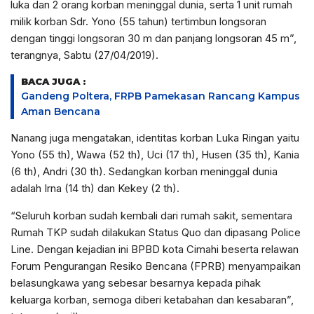
luka dan 2 orang korban meninggal dunia, serta 1 unit rumah
milik korban Sdr. Yono (55 tahun) tertimbun longsoran
dengan tinggi longsoran 30 m dan panjang longsoran 45 m”,
terangnya, Sabtu (27/04/2019).
BACA JUGA :
Gandeng Poltera, FRPB Pamekasan Rancang Kampus
Aman Bencana
Nanang juga mengatakan, identitas korban Luka Ringan yaitu
Yono (55 th), Wawa (52 th), Uci (17 th), Husen (35 th), Kania
(6 th), Andri (30 th). Sedangkan korban meninggal dunia
adalah Irna (14 th) dan Kekey (2 th).
“Seluruh korban sudah kembali dari rumah sakit, sementara
Rumah TKP sudah dilakukan Status Quo dan dipasang Police
Line. Dengan kejadian ini BPBD kota Cimahi beserta relawan
Forum Pengurangan Resiko Bencana (FPRB) menyampaikan
belasungkawa yang sebesar besarnya kepada pihak
keluarga korban, semoga diberi ketabahan dan kesabaran”,