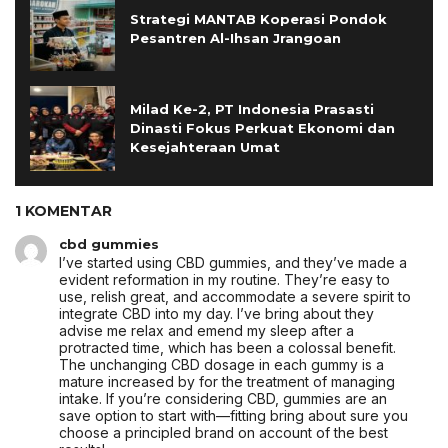
Strategi MANTAB Koperasi Pondok
Pesantren Al-Ihsan Jrangoan
Milad Ke-2, PT Indonesia Prasasti
Dinasti Fokus Perkuat Ekonomi dan
Kesejahteraan Umat
1 KOMENTAR
cbd gummies
I’ve started using CBD gummies, and they’ve made a
evident reformation in my routine. They’re easy to
use, relish great, and accommodate a severe spirit to
integrate CBD into my day. I’ve bring about they
advise me relax and emend my sleep after a
protracted time, which has been a colossal benefit.
The unchanging CBD dosage in each gummy is a
mature increased by for the treatment of managing
intake. If you’re considering CBD, gummies are an
save option to start with—fitting bring about sure you
choose a principled brand on account of the best