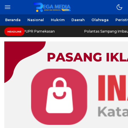
Beranda
Nasional
Hukrim
Daerah
Olahraga
Perist
as PUPR Pamekasan
Polantas Sampang Imbau Latihan Gerak
HEADLINE