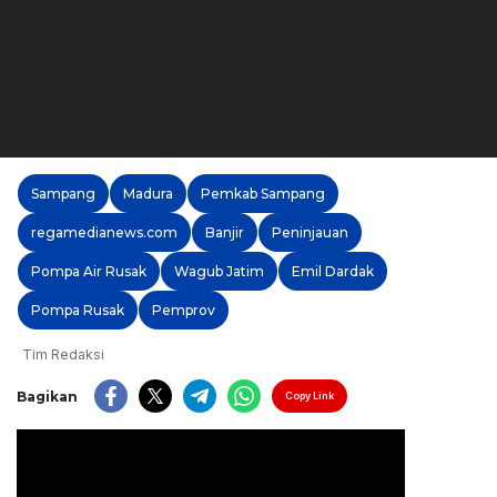
Sampang
Madura
Pemkab Sampang
regamedianews.com
Banjir
Peninjauan
Pompa Air Rusak
Wagub Jatim
Emil Dardak
Pompa Rusak
Pemprov
Tim Redaksi
Bagikan
Copy Link