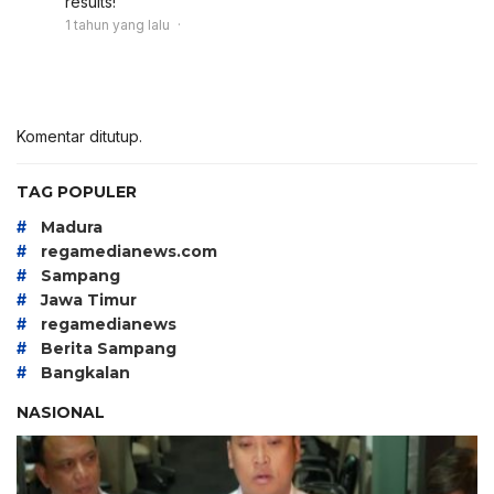
results!
1 tahun yang lalu
Komentar ditutup.
TAG POPULER
#
Madura
#
regamedianews.com
#
Sampang
#
Jawa Timur
#
regamedianews
#
Berita Sampang
#
Bangkalan
NASIONAL