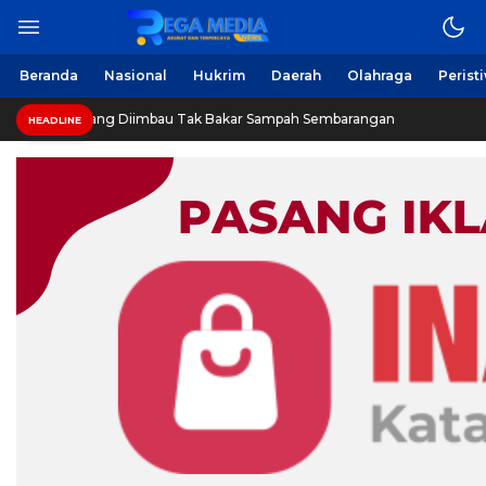
Beranda
Nasional
Hukrim
Daerah
Olahraga
Perist
pang Diimbau Tak Bakar Sampah Sembarangan
INVESTI
HEADLINE