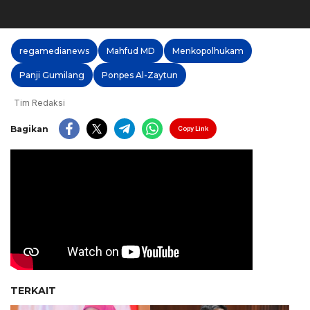
regamedianews
Mahfud MD
Menkopolhukam
Panji Gumilang
Ponpes Al-Zaytun
Tim Redaksi
Bagikan
Copy Link
TERKAIT