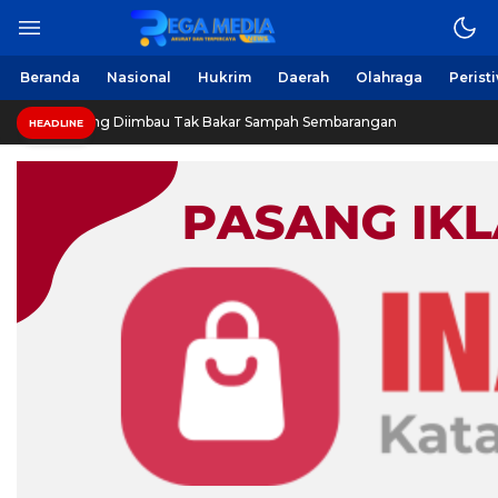
Beranda
Nasional
Hukrim
Daerah
Olahraga
Perist
ng Diimbau Tak Bakar Sampah Sembarangan
INVESTIGAS
HEADLINE