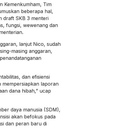
kjen Kemenkumham, Tim
umuskan beberapa hal,
 draft SKB 3 menteri
as, fungsi, wewenang dan
menterian.
garan, lanjut Nico, sudah
sing-masing anggaran,
a penandatanganan
bilitas, dan efisiensi
ah mempersiapkan laporan
aan dana hibah,” ucap
umber daya manusia (SDM),
nsisi akan befokus pada
i dan peran baru di