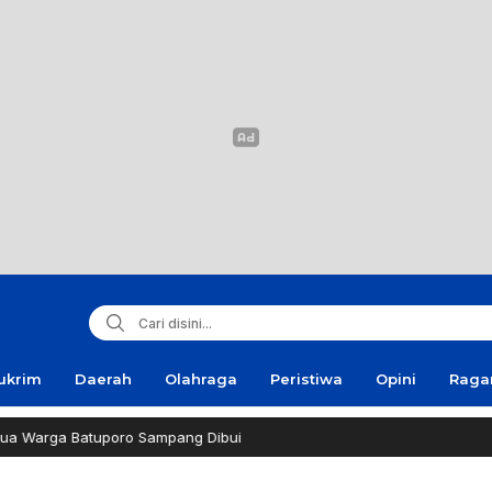
ukrim
Daerah
Olahraga
Peristiwa
Opini
Rag
atuporo Sampang Dibui