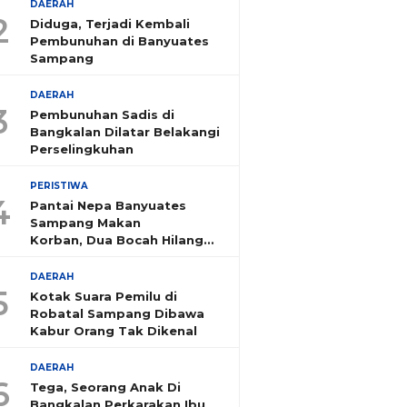
DAERAH
2
Diduga, Terjadi Kembali
Pembunuhan di Banyuates
Sampang
DAERAH
3
Pembunuhan Sadis di
Bangkalan Dilatar Belakangi
Perselingkuhan
PERISTIWA
4
Pantai Nepa Banyuates
Sampang Makan
Korban, Dua Bocah Hilang
Tenggelam
DAERAH
5
Kotak Suara Pemilu di
Robatal Sampang Dibawa
Kabur Orang Tak Dikenal
DAERAH
6
Tega, Seorang Anak Di
Bangkalan Perkarakan Ibu