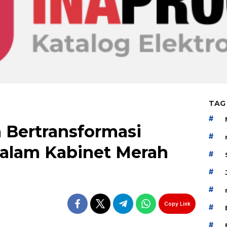
TAG
#
ertransformasi
#
alam Kabinet Merah
#
#
#
Copy Link
#
#