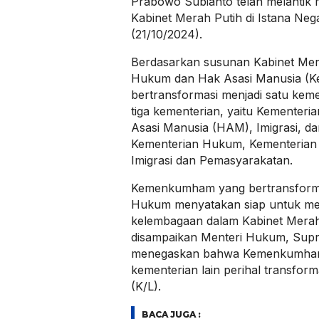
Prabowo Subianto telah melantik m
Kabinet Merah Putih di Istana Nega
(21/10/2024).
Berdasarkan susunan Kabinet Mer
Hukum dan Hak Asasi Manusia 
bertransformasi menjadi satu keme
tiga kementerian, yaitu Kementer
Asasi Manusia (HAM), Imigrasi, d
Kementerian Hukum, Kementerian
Imigrasi dan Pemasyarakatan.
Kemenkumham yang bertransforma
Hukum menyatakan siap untuk me
kelembagaan dalam Kabinet Merah 
disampaikan Menteri Hukum, Supr
menegaskan bahwa Kemenkumham i
kementerian lain perihal transfor
(K/L).
BACA JUGA :