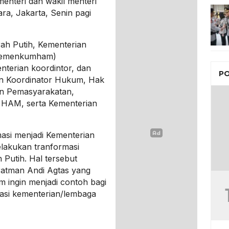
enteri dan wakil menteri
ra, Jakarta, Senin pagi
ah Putih, Kementerian
(Kemenkumham)
nterian koordintor, dan
PO
ian Koordinator Hukum, Hak
an Pemasyarakatan,
 HAM, serta Kementerian
si menjadi Kementerian
lakukan tranformasi
Putih. Hal tersebut
atman Andi Agtas yang
ngin menjadi contoh bagi
masi kementerian/lembaga