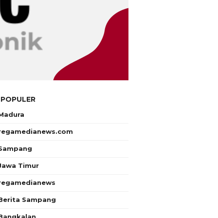
 POPULER
Madura
regamedianews.com
Sampang
Jawa Timur
regamedianews
Berita Sampang
Bangkalan