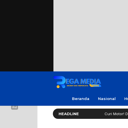
Beranda
Nasional
H
krim Sampang Tuai Apresiasi
HEADLINE
Curi Motor! Dua Warga B