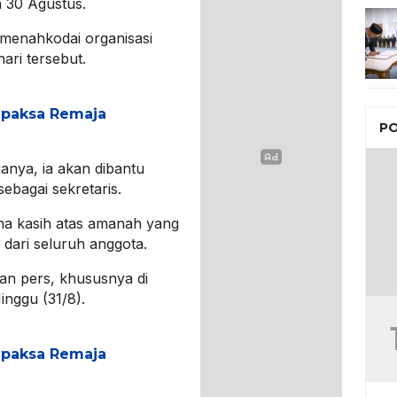
a 30 Agustus.
 menahkodai organisasi
ari tersebut.
apaksa Remaja
PO
anya, ia akan dibantu
sebagai sekretaris.
ima kasih atas amanah yang
dari seluruh anggota.
an pers, khususnya di
nggu (31/8).
apaksa Remaja