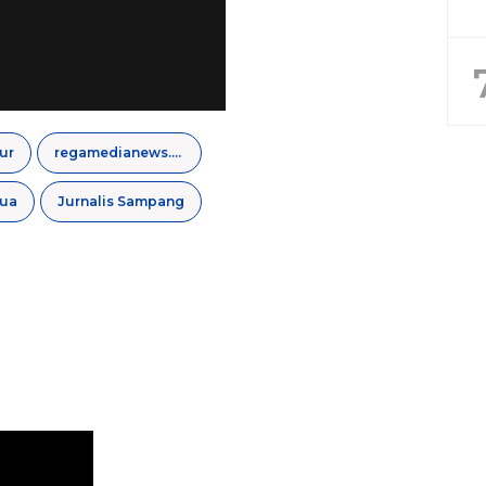
ur
regamedianews.com
tua
Jurnalis Sampang