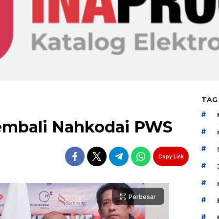
TAG
#
embali Nahkodai PWS
#
#
Copy Link
#
#
Perbesar
#
#