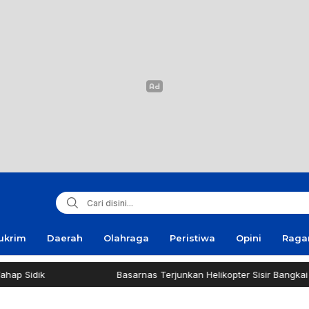
ukrim
Daerah
Olahraga
Peristiwa
Opini
Rag
Basarnas Terjunkan Helikopter Sisir Bangkai KMP Mutiara