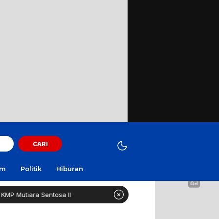
CARI
am
Politik
Hiburan
 Sentosa II
Pesantren 1.000 Santri Boleh Kelola Dapur M