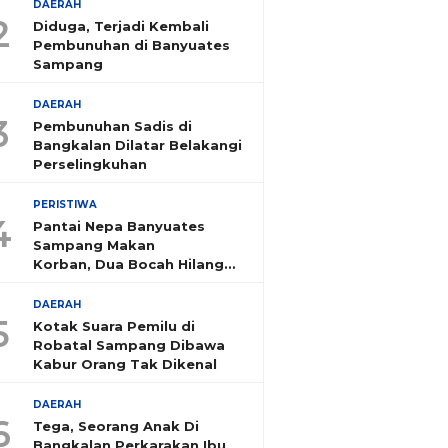
DAERAH
2
Diduga, Terjadi Kembali
Pembunuhan di Banyuates
Sampang
DAERAH
3
Pembunuhan Sadis di
Bangkalan Dilatar Belakangi
Perselingkuhan
PERISTIWA
4
Pantai Nepa Banyuates
Sampang Makan
Korban, Dua Bocah Hilang
Tenggelam
DAERAH
5
Kotak Suara Pemilu di
Robatal Sampang Dibawa
Kabur Orang Tak Dikenal
DAERAH
6
Tega, Seorang Anak Di
Bangkalan Perkarakan Ibu