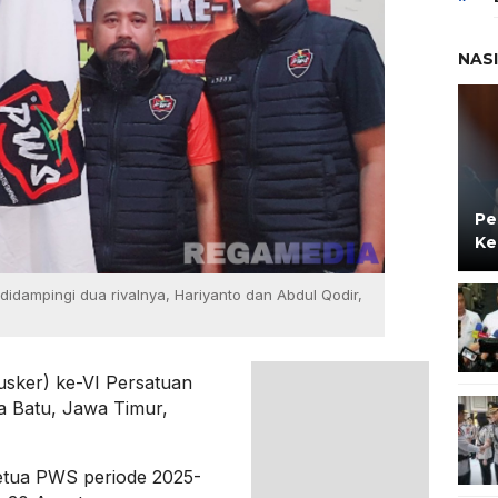
NAS
Pe
Ke
idampingi dua rivalnya, Hariyanto dan Abdul Qodir,
usker) ke-VI Persatuan
 Batu, Jawa Timur,
etua PWS periode 2025-