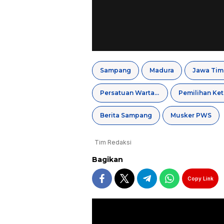
Sampang
Madura
Jawa Tim
Persatuan Wartawan Sampang
Pemilihan Ke
Berita Sampang
Musker PWS
Tim Redaksi
Bagikan
Copy Link