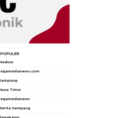
 POPULER
Madura
regamedianews.com
Sampang
Jawa Timur
regamedianews
Berita Sampang
Bangkalan