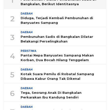
1
Bangkalan, Berikut Identitasnya
DAERAH
2
Diduga, Terjadi Kembali Pembunuhan di
Banyuates Sampang
DAERAH
3
Pembunuhan Sadis di Bangkalan Dilatar
Belakangi Perselingkuhan
PERISTIWA
4
Pantai Nepa Banyuates Sampang Makan
Korban, Dua Bocah Hilang Tenggelam
DAERAH
5
Kotak Suara Pemilu di Robatal Sampang
Dibawa Kabur Orang Tak Dikenal
DAERAH
6
Tega, Seorang Anak Di Bangkalan
Perkarakan Ibu Kandung Sendiri
DAERAH