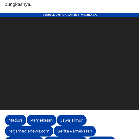
pungkasnya.
Madura
Pamekasan
Jawa Timur
regamedianews.com
Berita Pamekasan