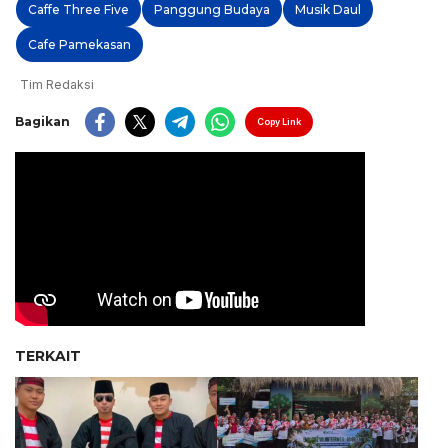
Caffe Three Five
Panggung Budaya
Musik Daul
Cafe Pamekasan
Tim Redaksi
Bagikan
Copy Link
TERKAIT