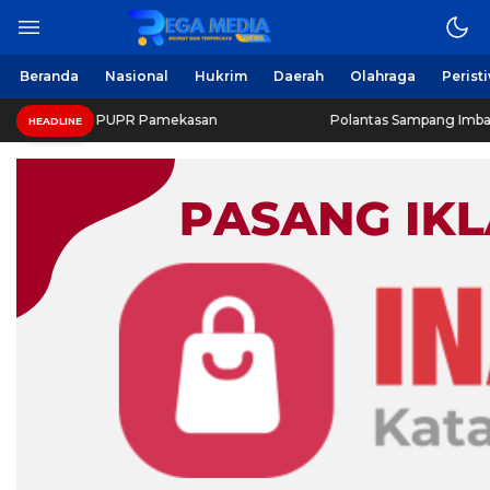
Beranda
Nasional
Hukrim
Daerah
Olahraga
Perist
nas PUPR Pamekasan
Polantas Sampang Imbau Latihan Ger
HEADLINE