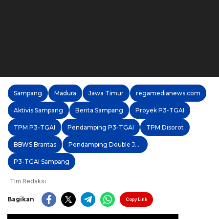
Sampang
Madura
Jawa Timur
regamedianews.com
Aktivis Sampang
Berita Sampang
Proyek P3-TGAI
TPM P3-TGAI
Pendamping P3-TGAI
TPM Disorot
BBWS Brantas
Pendamping Double Job
P3-TGAI Sampang
Tim Redaksi
Bagikan
Copy Link