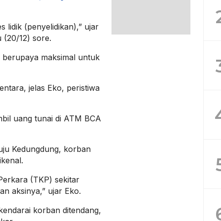
 lidik (penyelidikan),” ujar
(20/12) sore.
g berupaya maksimal untuk
ntara, jelas Eko, peristiwa
mbil uang tunai di ATM BCA
uju Kedungdung, korban
ikenal.
Perkara (TKP) sekitar
an aksinya,” ujar Eko.
endarai korban ditendang,