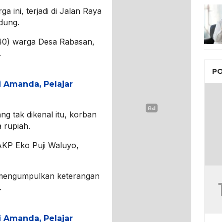
 ini, terjadi di Jalan Raya
dung.
(40) warga Desa Rabasan,
.
PO
i Amanda, Pelajar
g tak dikenal itu, korban
 rupiah.
KP Eko Puji Waluyo,
 mengumpulkan keterangan
.
i Amanda, Pelajar