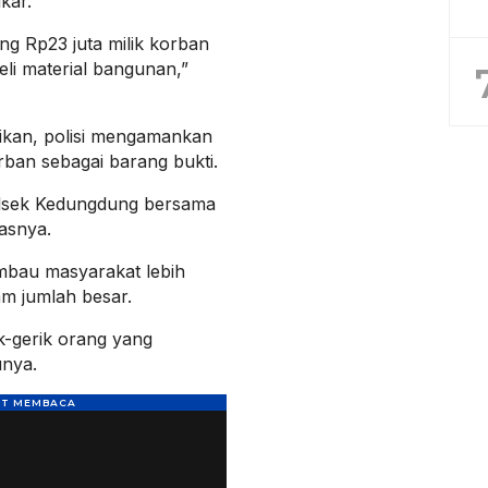
kar.
ng Rp23 juta milik korban
i material bangunan,”
ikan, polisi mengamankan
ban sebagai barang bukti.
 Polsek Kedungdung bersama
asnya.
imbau masyarakat lebih
m jumlah besar.
ak-gerik orang yang
unya.