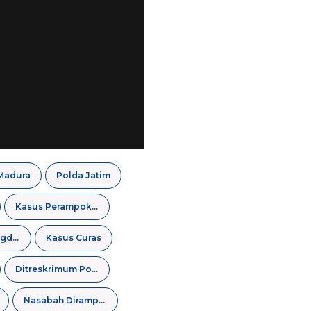
Madura
Polda Jatim
Kasus Perampokan
Polsek Kedungdung
Kasus Curas
Ditreskrimum Polda Jatim
Nasabah Dirampok