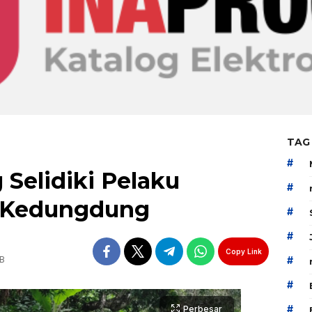
TAG
#
Selidiki Pelaku
#
 Kedungdung
#
#
Copy Link
IB
#
#
#
Perbesar