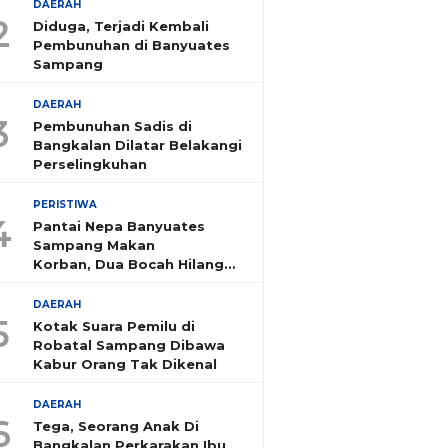
DAERAH
2
Diduga, Terjadi Kembali
Pembunuhan di Banyuates
Sampang
DAERAH
3
Pembunuhan Sadis di
Bangkalan Dilatar Belakangi
Perselingkuhan
PERISTIWA
4
Pantai Nepa Banyuates
Sampang Makan
Korban, Dua Bocah Hilang
Tenggelam
DAERAH
5
Kotak Suara Pemilu di
Robatal Sampang Dibawa
Kabur Orang Tak Dikenal
DAERAH
6
Tega, Seorang Anak Di
Bangkalan Perkarakan Ibu