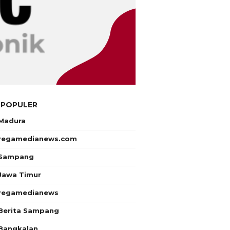
 POPULER
Madura
regamedianews.com
Sampang
Jawa Timur
regamedianews
Berita Sampang
Bangkalan