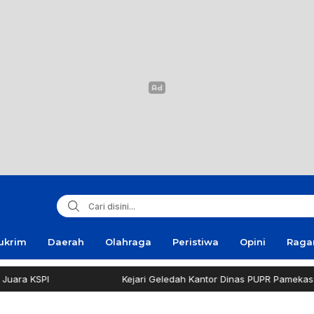
ukrim
Daerah
Olahraga
Peristiwa
Opini
Rag
Kejari Geledah Kantor Dinas PUPR Pamekasan