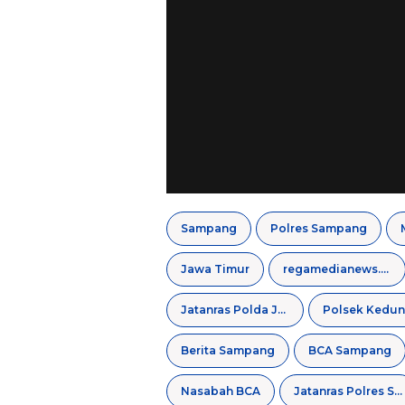
Sampang
Polres Sampang
Jawa Timur
regamedianews.com
Jatanras Polda Jatim
Berita Sampang
BCA Sampang
Nasabah BCA
Jatanras Polres Sampang