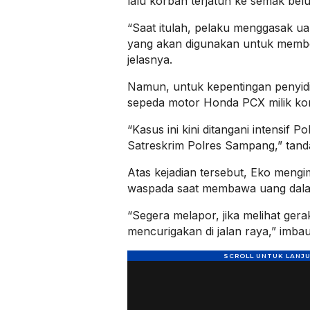
lalu korban terjatuh ke semak belu
“Saat itulah, pelaku menggasak ua
yang akan digunakan untuk membel
jelasnya.
Namun, untuk kepentingan penyid
sepeda motor Honda PCX milik kor
“Kasus ini kini ditangani intensif
Satreskrim Polres Sampang,” tand
Atas kejadian tersebut, Eko meng
waspada saat membawa uang dala
“Segera melapor, jika melihat ger
mencurigakan di jalan raya,” imba