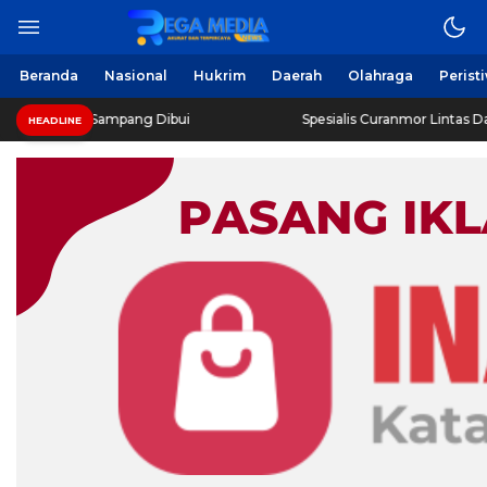
Beranda
Nasional
Hukrim
Daerah
Olahraga
Perist
ro Sampang Dibui
Spesialis Curanmor Lintas Daerah Diring
HEADLINE