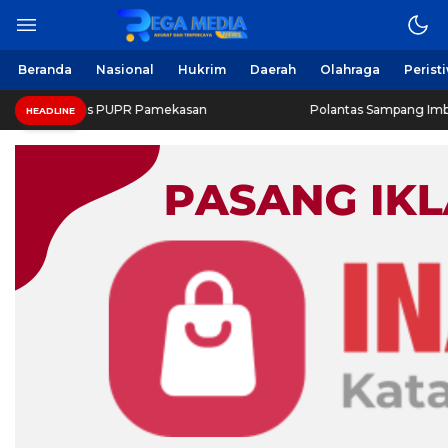
Beranda
Nasional
Hukrim
Daerah
Olahraga
Perist
inas PUPR Pamekasan
Polantas Sampang Imbau Latihan Ge
HEADLINE