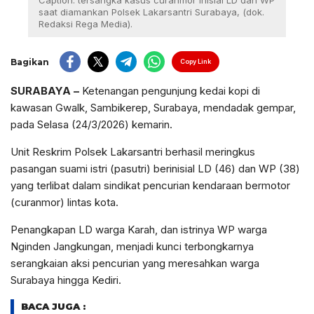
Caption: tersangka kasus curanmor inisial LD dan WP
saat diamankan Polsek Lakarsantri Surabaya, (dok.
Redaksi Rega Media).
Bagikan
Copy Link
SURABAYA
–
Ketenangan pengunjung kedai kopi di
kawasan Gwalk, Sambikerep, Surabaya, mendadak gempar,
pada Selasa (24/3/2026) kemarin.
Unit Reskrim Polsek Lakarsantri berhasil meringkus
pasangan suami istri (pasutri) berinisial LD (46) dan WP (38)
yang terlibat dalam sindikat pencurian kendaraan bermotor
(curanmor) lintas kota.
Penangkapan LD warga Karah, dan istrinya WP warga
Nginden Jangkungan, menjadi kunci terbongkarnya
serangkaian aksi pencurian yang meresahkan warga
Surabaya hingga Kediri.
BACA JUGA :