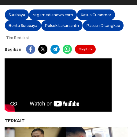
Surabaya
regamedianews.com
Kasus Curanmor
Berita Surabaya
Polsek Lakarsantri
Pasutri Ditangkap
Tim Redaksi
Bagikan
Copy Link
TERKAIT